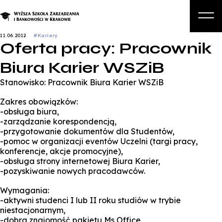
11.06.2012
#Kariery
Oferta pracy: Pracownik
O nas
Biura Karier WSZiB
Studia
Stanowisko: Pracownik Biura Karier WSZiB
Studia podyplomowe i kursy
Zakres obowiązków:
Kandydat
-obsługa biura,
-zarządzanie korespondencją,
Student
-przygotowanie dokumentów dla Studentów,
-pomoc w organizacji eventów Uczelni (targi pracy,
Biznes
konferencje, akcje promocyjne),
-obsługa strony internetowej Biura Karier,
Zapisz się na studia
-pozyskiwanie nowych pracodawców.
Wymagania:
-aktywni studenci I lub II roku studiów w trybie
niestacjonarnym,
-dobra znajomość pakietu Ms Office,