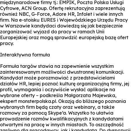
międzynarodowe firmy tj.: EMPIK, Poczta Polska Usługi
Cyfrowe, ACN Group. Ofertę rekrutacyjna zaprezentują
również NBC, G-Force, Adore HR, Infolet i wiele innych
firm. Na e-stoisku EURES i Wojewódzkiego Urzędu Pracy
w Warszawie kandydaci dowiedzą się jak bezpiecznie
zorganizować wyjazd do pracy w ramach Unii
Europejskiej oraz mogą sprawdzić europejską bazę ofert
pracy.
Interaktywna formuła
Formuła targów stawia na zapewnienie wszystkim
zainteresowanym możliwości dwustronnej komunikacji.
Kandydat może porozmawiać z przedstawicielami
działów HR, lepiej poznać kulturę organizacyjną firmy, jej
profil, wymagania i oczywiście wysłać aplikacje na
wybrane oferty – podkreśla Małgorzata Majewska,
ekspert monsterpolska.pl. Okazją do bliższego poznania
wybranych firm będą czaty oraz webinary, a także
rozmowy za pomocą Skype’a. Wszystko to ułatwia
prowadzenie rozmów kwalifikacyjnych z kandydatami
otwartymi na pracę w innych miastach. To oszczędność
zarówno dla pracodawcy, jak i kandydata. Do dyspozycji