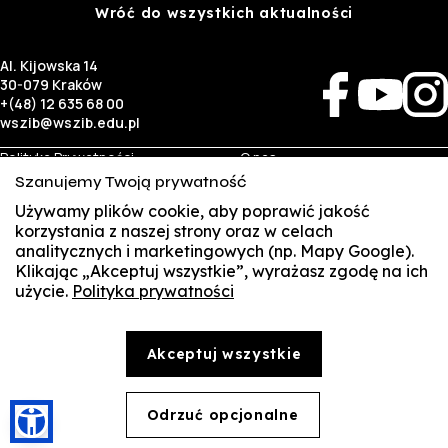
Wróć do wszystkich aktualności
Al. Kijowska 14
30-079 Kraków
+(48) 12 635 68 00
wszib@wszib.edu.pl
Polityka Prywatności
O nas
RODO
Rekrutacja
Szanujemy Twoją prywatność
BIP
Studia
Używamy plików cookie, aby poprawić jakość
Identyfikacja wizualna
Kontakt
korzystania z naszej strony oraz w celach
analitycznych i marketingowych (np. Mapy Google).
Biznes
Student
Klikając „Akceptuj wszystkie”, wyrażasz zgodę na ich
Wynajem sal
Multis Multum
użycie.
Polityka prywatności
SUSZI
Targi pracy
Biblioteka
Samorząd
SAKE
© Copyright by Wyższa Szkoła Zarządzania i Bankowości w Krakowie (WSZIB)
Akceptuj wszystkie
Treści zawarte na stronie www.wszib.edu.pl oraz jej podstronach stanowią, o ile nie wskazano
Webmail
inaczej, utwory w rozumieniu właściwych przepisów, do których prawa majątkowe autorskie
przysługują WSZIB. Bez uprzedniej zgody WSZIB zabrania się w stosunku do tych treści oraz ich
części: kopiowania, reprodukowania, modyfikowania, dystrybuowania, publikowania,
Office 365
wyświetlania, utrwalania oraz wykorzystywania w jakiejkolwiek innej formie. Ograniczenia
Odrzuć opcjonalne
🍪
powyższe nie dotyczą dozwolonego użytku osobistego.