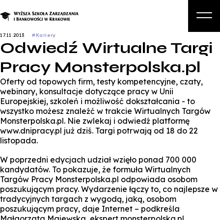
17.11.2013
#Kariery
Odwiedź Wirtualne Targi
O nas
Pracy Monsterpolska.pl
Studia
Oferty od topowych firm, testy kompetencyjne, czaty,
Studia podyplomowe i kursy
webinary, konsultacje dotyczące pracy w Unii
Europejskiej, szkoleń i możliwość dokształcania - to
Kandydat
wszystko możesz znaleźć w trakcie Wirtualnych Targów
Monsterpolska.pl. Nie zwlekaj i odwiedź platformę
Student
www.dnipracy.pl już dziś. Targi potrwają od 18 do 22
listopada.
Biznes
W poprzedni edycjach udział wzięło ponad 700 000
Zapisz się na studia
kandydatów. To pokazuje, że formuła Wirtualnych
Targów Pracy Monsterpolska.pl odpowiada osobom
poszukującym pracy. Wydarzenie łączy to, co najlepsze w
tradycyjnych targach z wygodą, jaką, osobom
poszukującym pracy, daje Internet – podkreśla
Małgorzata Majewska, ekspert monsterpolska.pl.