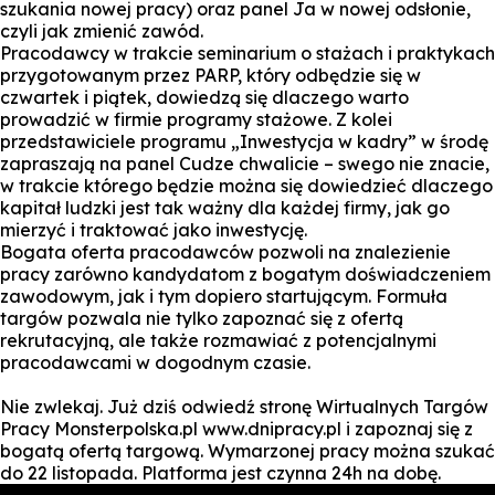
szukania nowej pracy) oraz panel Ja w nowej odsłonie,
czyli jak zmienić zawód.
Pracodawcy w trakcie seminarium o stażach i praktykach
przygotowanym przez PARP, który odbędzie się w
czwartek i piątek, dowiedzą się dlaczego warto
prowadzić w firmie programy stażowe. Z kolei
przedstawiciele programu „Inwestycja w kadry” w środę
zapraszają na panel Cudze chwalicie – swego nie znacie,
w trakcie którego będzie można się dowiedzieć dlaczego
kapitał ludzki jest tak ważny dla każdej firmy, jak go
mierzyć i traktować jako inwestycję.
Bogata oferta pracodawców pozwoli na znalezienie
pracy zarówno kandydatom z bogatym doświadczeniem
zawodowym, jak i tym dopiero startującym. Formuła
targów pozwala nie tylko zapoznać się z ofertą
rekrutacyjną, ale także rozmawiać z potencjalnymi
pracodawcami w dogodnym czasie.
Nie zwlekaj. Już dziś odwiedź stronę Wirtualnych Targów
Pracy Monsterpolska.pl www.dnipracy.pl i zapoznaj się z
bogatą ofertą targową. Wymarzonej pracy można szukać
do 22 listopada. Platforma jest czynna 24h na dobę.