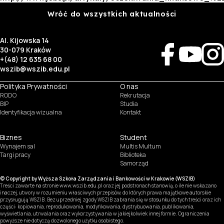
Wróć do wszystkich aktualności
Al. Kijowska 14
30-079 Kraków
+(48) 12 635 68 00
wszib@wszib.edu.pl
Polityka Prywatności
O nas
RODO
Rekrutacja
BIP
Studia
Identyfikacja wizualna
Kontakt
Biznes
Student
Wynajem sal
Multis Multum
Targi pracy
Biblioteka
Samorząd
© Copyright by Wyższa Szkoła Zarządzania i Bankowości w Krakowie (WSZIB)
Treści zawarte na stronie www.wszib.edu.pl oraz jej podstronach stanowią, o ile nie wskazano
inaczej, utwory w rozumieniu właściwych przepisów, do których prawa majątkowe autorskie
przysługują WSZIB. Bez uprzedniej zgody WSZIB zabrania się w stosunku do tych treści oraz ich
części: kopiowania, reprodukowania, modyfikowania, dystrybuowania, publikowania,
wyświetlania, utrwalania oraz wykorzystywania w jakiejkolwiek innej formie. Ograniczenia
powyższe nie dotyczą dozwolonego użytku osobistego.