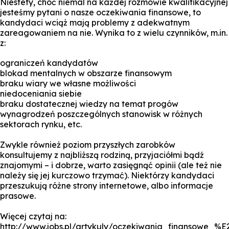
Niestety, choć niemal na każdej rozmowie kwalifikacyjnej
jesteśmy pytani o nasze oczekiwania finansowe, to
kandydaci wciąż mają problemy z adekwatnym
zareagowaniem na nie. Wynika to z wielu czynników, m.in.
z:
ograniczeń kandydatów
blokad mentalnych w obszarze finansowym
braku wiary we własne możliwości
niedoceniania siebie
braku dostatecznej wiedzy na temat progów
wynagrodzeń poszczególnych stanowisk w różnych
sektorach rynku, etc.
Zwykle również poziom przyszłych zarobków
konsultujemy z najbliższą rodziną, przyjaciółmi bądź
znajomymi – i dobrze, warto zasięgnąć opinii (ale też nie
należy się jej kurczowo trzymać). Niektórzy kandydaci
przeszukują różne strony internetowe, albo informacje
prasowe.
Więcej czytaj na:
http://www.jobs.pl/artykuly/oczekiwania_finansowe_