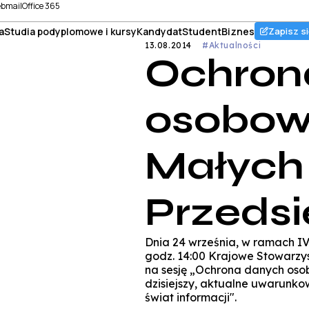
bmail
Office 365
a
Studia podyplomowe i kursy
Kandydat
Student
Biznes
Zapisz si
13.08.2014
#Aktualności
Ochron
osobow
Małych 
Przedsi
Dnia 24 września, w ramach IV
godz. 14:00 Krajowe Stowarzy
na sesję „Ochrona danych oso
dzisiejszy, aktualne uwarunko
świat informacji".