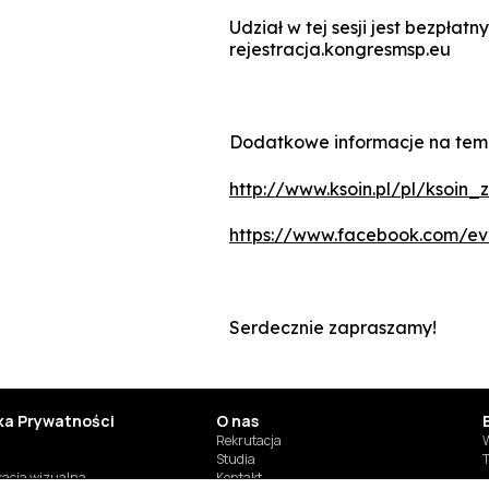
Udział w tej sesji jest bezpłat
rejestracja.kongresmsp.eu
Dodatkowe informacje na tem
http://www.ksoin.pl/pl/ksoin
https://www.facebook.com/e
Serdecznie zapraszamy!
yka Prywatności
O nas
Rekrutacja
W
Studia
T
ikacja wizualna
Kontakt