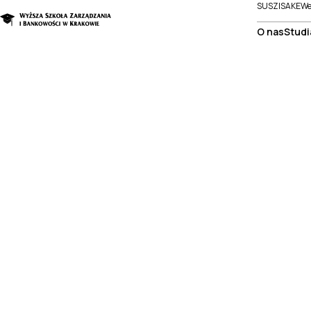
SUSZI
SAKE
We
O nas
Studi