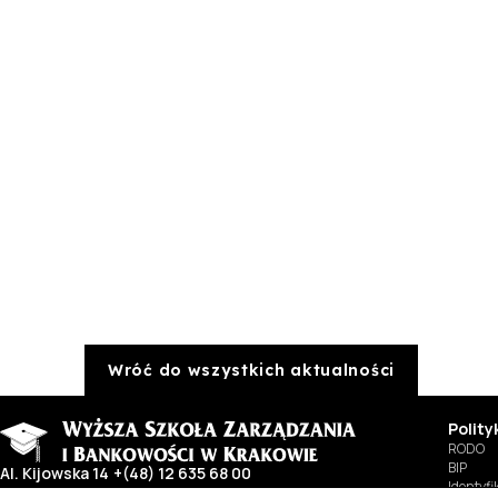
Wróć do wszystkich aktualności
Polit
RODO
BIP
Al. Kijowska 14
+(48) 12 635 68 00
Identyf
30-079 Kraków
wszib@wszib.edu.pl