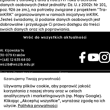
danych osobowych (tekst jednolity: Dz. U. z 2002r. Nr 101,
poz. 926 ze zm.), na potrzeby związane z projektem "Tra-
inKRK" organizowanym w ramach inicjatywy inKRK.
Jesteś świadomy, iż podanie danych osobowych jest
dobrowolne i przysługuje Ci prawo dostępu do treści
swoich danych oraz ich poprawiania.
Wróć do wszystkich aktualności
Al. Kijowska 14
30-079 Kraków
+(48) 12 635 68 00
wszib@wszib.edu.pl
Polityka Prywatności
O nas
RODO
Rekrutacja
Szanujemy Twoją prywatność
BIP
Studia
Używamy plików cookie, aby poprawić jakość
Identyfikacja wizualna
Kontakt
korzystania z naszej strony oraz w celach
analitycznych i marketingowych (np. Mapy Google).
Biznes
Student
Klikając „Akceptuj wszystkie”, wyrażasz zgodę na ich
Wynajem sal
Multis Multum
użycie.
Polityka prywatności
SUSZI
Targi pracy
Biblioteka