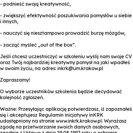
- podnieść swoją kreatywność,
- zwiększyć efektywność poszukiwania pomysłów u siebie
i innych,
- nauczyć się niesztampowo prowadzić burzę mózgów,
- zacząć myśleć „out of the box”.
Jeśli chcesz uczestniczyć w szkoleniu wyślij nam swoje CV
oraz Twój najbardziej kreatywny pomysł na jaki wpadłeś
w swoim życiu, na adres: inkrk@um.krakow.pl
Zapraszamy!
O wyborze uczestników szkolenia będzie decydować
kolejność zgłoszeń.
Ważne: Przesyłając aplikację potwierdzasz, iż zapoznałeś
się i akceptujesz Regulamin inicjatywy inKRK
udostępniony na stronie www.inkrk.krakow.pl. Wyrażasz
zgodę na przetwarzanie swoich danych osobowych,
zgodnie z Ustawą z dnia 29.08.1997 roku o ochronie