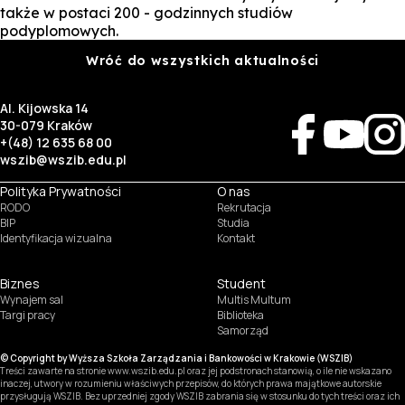
także w postaci 200 - godzinnych studiów
podyplomowych.
Wróć do wszystkich aktualności
Al. Kijowska 14
30-079 Kraków
+(48) 12 635 68 00
wszib@wszib.edu.pl
Polityka Prywatności
O nas
RODO
Rekrutacja
BIP
Studia
Identyfikacja wizualna
Kontakt
Biznes
Student
Wynajem sal
Multis Multum
Targi pracy
Biblioteka
Samorząd
© Copyright by Wyższa Szkoła Zarządzania i Bankowości w Krakowie (WSZIB)
Treści zawarte na stronie www.wszib.edu.pl oraz jej podstronach stanowią, o ile nie wskazano
inaczej, utwory w rozumieniu właściwych przepisów, do których prawa majątkowe autorskie
przysługują WSZIB. Bez uprzedniej zgody WSZIB zabrania się w stosunku do tych treści oraz ich