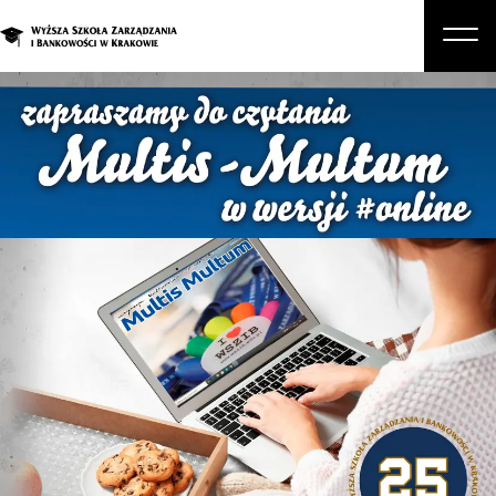
O nas
Studia
Studia podyplomowe i kursy
Kandydat
Student
Biznes
Zapisz się na studia