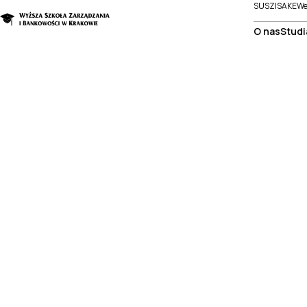
SUSZI
SAKE
We
O nas
Studi