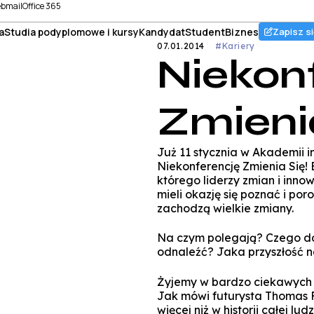
bmail
Office 365
a
Studia podyplomowe i kursy
Kandydat
Student
Biznes
Zapisz si
07.01.2014
#Kariery
Niekon
Zmienia
Już 11 stycznia w Akademii 
Niekonferencję Zmienia Się!
którego liderzy zmian i inno
mieli okazję się poznać i po
zachodzą wielkie zmiany.
Na czym polegają? Czego do
odnaleźć? Jaka przyszłość n
Żyjemy w bardzo ciekawych 
Jak mówi futurysta Thomas F
więcej niż w historii całej lu