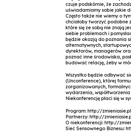
czuje podskórnie, że zachodz
uświadamiamy sobie jakie dok
Często także nie wiemy o ty
chciałoby tworzyć podobne z
które się ze sobą nie znają 
siebie problemach i pomysłac
będzie okazją do poznania s
alternatywnych, startupowyc
dyrektorów, managerów oraz
poznać inne środowiska, pos
budować relację, żeby w móc
Wszystko będzie odbywać się
(Unconference), której form
zorganizowanych, formalnych
wydarzenia, współtworzenia
Niekonferencję płaci się w sys
Program: http://zmieniasie.
Partnerzy: http://zmieniasie.
O niekonferencji: http://zmie
Sieć Sensownego Biznesu: ht