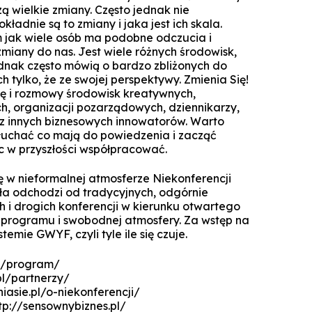
Specjalista ds. Cyberbezpieczeńst
Komunikacja i psychologia w bizn
ą wielkie zmiany. Często jednak nie
Biuro Promocji i Przedsiębior
Technologie cyfrowe w rachunkowoś
Zarządzanie zmianą dla liderów
ładnie są to zmiany i jaka jest ich skala.
Koło Naukowe Debat WSZiB
Konferencje WSZiB w Krakowie
Psychologia cyfrowa i komunika
Executive Cybersecurity, AI & Di
m jak wiele osób ma podobne odczucia i
Mikropoświadc
Governance in Ban
środowisku on
Controlling i audyt finansowy
miany do nas. Jest wiele różnych środowisk,
Koło Naukowe Nowych Mediów
jednak często mówią o bardzo zbliżonych do
Darmowe kur
Manager HR
Cisco Networking Academy
Rachunkowość przedsiębiors
h tylko, że ze swojej perspektywy. Zmienia Się!
WSZiB gra z WOŚP do końca świata i 
obsługa biur rachunko
ię i rozmowy środowisk kreatywnych,
Biznes i zarządzanie
Studencka Sesja Naukowa
h, organizacji pozarządowych, dziennikarzy,
Prawo dla managerów IT i liderów b
Zarządzanie
 innych biznesowych innowatorów. Warto
Konkurs Marketplace
cyfr
łuchać co mają do powiedzenia i zacząć
Informatyka stosowana
Technologie informatyczne i wizuali
 w przyszłości współpracować.
Coaching
danych w bizn
Technologie informatyczne w Big Da
Zapytaj WSZiB
 w nieformalnej atmosferze Niekonferencji
Zarządzanie zasobami ludzkimi
Executive Leadership & Strategic P
uła odchodzi od tradycyjnych, odgórnie
Software engineering i prod
Management in Ban
oprogramow
 i drogich konferencji w kierunku otwartego
Zarządzanie przedsiębiorstwem
 programu i swobodnej atmosfery. Za wstęp na
Doradztwo podatkowe
temie GWYF, czyli tyle ile się czuje.
Logistyka w przedsiębiorstwie
pl/program/
pl/partnerzy/
Studia z partnerem LUQAM
niasie.pl/o-niekonferencji/
Marketing cyfrowy
Automotive Quality Expert
tp://sensownybiznes.pl/