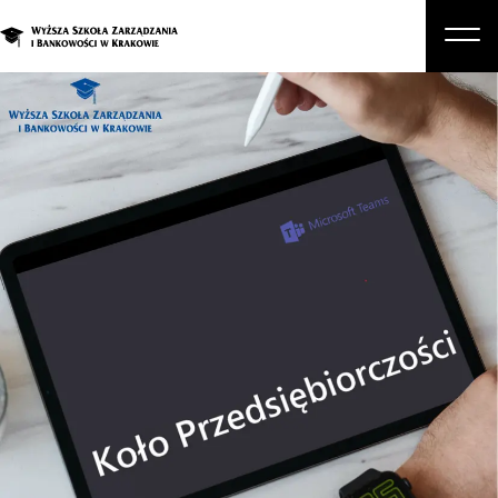
O nas
Studia
Studia podyplomowe i kursy
Kandydat
Student
Biznes
Zapisz się na studia