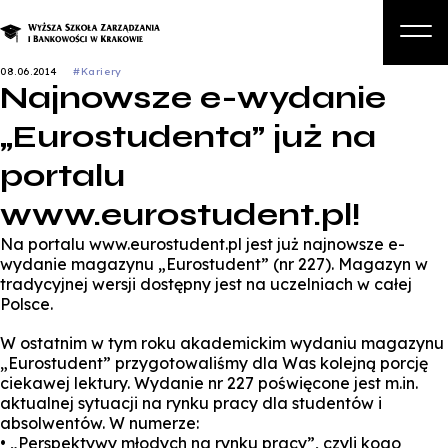
08.06.2014
#Kariery
Najnowsze e-wydanie
O nas
„Eurostudenta” już na
Studia
portalu
Studia podyplomowe i kursy
www.eurostudent.pl!
Kandydat
Na portalu www.eurostudent.pl jest już najnowsze e-
Student
wydanie magazynu „Eurostudent” (nr 227). Magazyn w
tradycyjnej wersji dostępny jest na uczelniach w całej
Biznes
Polsce.
Zapisz się na studia
W ostatnim w tym roku akademickim wydaniu magazynu
„Eurostudent” przygotowaliśmy dla Was kolejną porcję
ciekawej lektury. Wydanie nr 227 poświęcone jest m.in.
aktualnej sytuacji na rynku pracy dla studentów i
absolwentów. W numerze:
• „Perspektywy młodych na rynku pracy”, czyli kogo