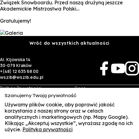
Związek Snowboardu. Przed naszą drużyną jeszcze
Akademickie Mistrzostwa Polski…
Gratulujemy!
Wróć do wszystkich aktualności
Al. Kijowska 14
30-079 Kraków
+(48) 12 635 68 00
wszib@wszib.edu.pl
Polityka Prywatności
O nas
RODO
Rekrutacja
Szanujemy Twoją prywatność
BIP
Studia
Używamy plików cookie, aby poprawić jakość
Identyfikacja wizualna
Kontakt
korzystania z naszej strony oraz w celach
analitycznych i marketingowych (np. Mapy Google).
Biznes
Student
Klikając „Akceptuj wszystkie”, wyrażasz zgodę na ich
Wynajem sal
Multis Multum
użycie.
Polityka prywatności
SUSZI
Targi pracy
Biblioteka
Samorząd