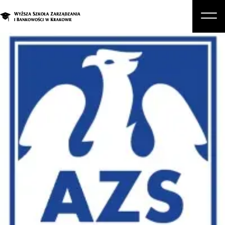
O nas
Studia
Studia podyplomowe i kursy
Kandydat
Student
Biznes
Zapisz się na studia