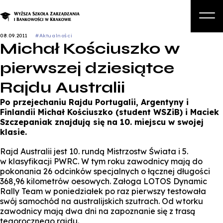
08.09.2011
#Aktualności
Michał Kościuszko w
O nas
pierwszej dziesiątce
Studia
Rajdu Australii
Studia podyplomowe i kursy
Po przejechaniu Rajdu Portugalii, Argentyny i
Kandydat
Finlandii Michał Kościuszko (student WSZiB) i Maciek
Szczepaniak znajdują się na 10. miejscu w swojej
Student
klasie.
Biznes
Rajd Australii jest 10. rundą Mistrzostw Świata i 5.
w klasyfikacji PWRC. W tym roku zawodnicy mają do
Zapisz się na studia
pokonania 26 odcinków specjalnych o łącznej długości
368,96 kilometrów oesowych. Załoga LOTOS Dynamic
Rally Team w poniedziałek po raz pierwszy testowała
swój samochód na australijskich szutrach. Od wtorku
zawodnicy mają dwa dni na zapoznanie się z trasą
tegorocznego rajdu.