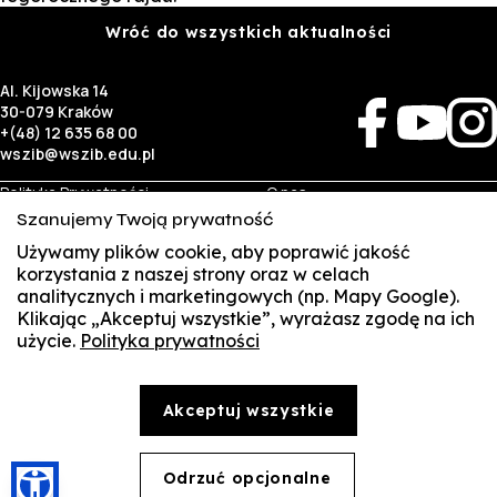
Wróć do wszystkich aktualności
Al. Kijowska 14
30-079 Kraków
+(48) 12 635 68 00
wszib@wszib.edu.pl
Polityka Prywatności
O nas
RODO
Rekrutacja
Szanujemy Twoją prywatność
BIP
Studia
Używamy plików cookie, aby poprawić jakość
Identyfikacja wizualna
Kontakt
korzystania z naszej strony oraz w celach
analitycznych i marketingowych (np. Mapy Google).
Biznes
Student
Klikając „Akceptuj wszystkie”, wyrażasz zgodę na ich
Wynajem sal
Multis Multum
użycie.
Polityka prywatności
SUSZI
Targi pracy
Biblioteka
Samorząd
SAKE
© Copyright by Wyższa Szkoła Zarządzania i Bankowości w Krakowie (WSZIB)
Akceptuj wszystkie
Treści zawarte na stronie www.wszib.edu.pl oraz jej podstronach stanowią, o ile nie wskazano
Webmail
inaczej, utwory w rozumieniu właściwych przepisów, do których prawa majątkowe autorskie
przysługują WSZIB. Bez uprzedniej zgody WSZIB zabrania się w stosunku do tych treści oraz ich
części: kopiowania, reprodukowania, modyfikowania, dystrybuowania, publikowania,
Office 365
wyświetlania, utrwalania oraz wykorzystywania w jakiejkolwiek innej formie. Ograniczenia
Odrzuć opcjonalne
🍪
powyższe nie dotyczą dozwolonego użytku osobistego.