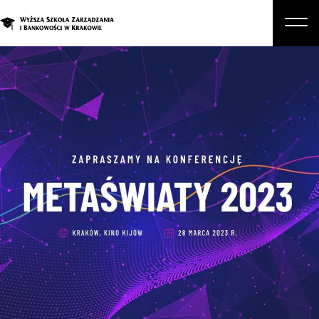
O nas
Studia
Studia podyplomowe i kursy
Kandydat
Student
Biznes
Zapisz się na studia