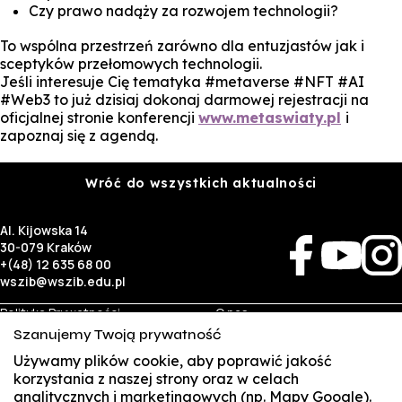
Czy prawo nadąży za rozwojem technologii?
To wspólna przestrzeń zarówno dla entuzjastów jak i
sceptyków przełomowych technologii.
Jeśli interesuje Cię tematyka #metaverse #NFT #AI
#Web3 to już dzisiaj dokonaj darmowej rejestracji na
oficjalnej stronie konferencji
www.metaswiaty.pl
i
zapoznaj się z agendą.
Wróć do wszystkich aktualności
Al. Kijowska 14
30-079 Kraków
+(48) 12 635 68 00
wszib@wszib.edu.pl
Polityka Prywatności
O nas
RODO
Rekrutacja
Szanujemy Twoją prywatność
BIP
Studia
Identyfikacja wizualna
Kontakt
Używamy plików cookie, aby poprawić jakość
korzystania z naszej strony oraz w celach
analitycznych i marketingowych (np. Mapy Google).