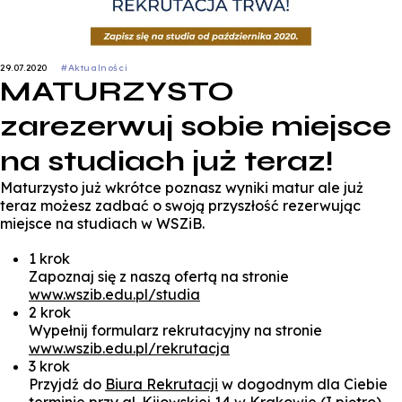
29.07.2020
#Aktualności
MATURZYSTO
zarezerwuj sobie miejsce
na studiach już teraz!
Maturzysto już wkrótce poznasz wyniki matur ale już
teraz możesz zadbać o swoją przyszłość rezerwując
miejsce na studiach w WSZiB.
1 krok
Zapoznaj się z naszą ofertą na stronie
www.wszib.edu.pl/studia
2 krok
Wypełnij formularz rekrutacyjny na stronie
www.wszib.edu.pl/rekrutacja
3 krok
Przyjdź do
Biura Rekrutacji
w dogodnym dla Ciebie