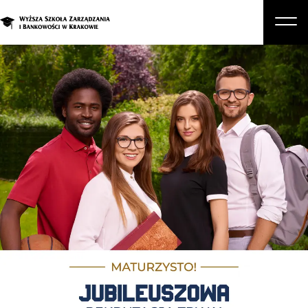
O nas
Studia
Studia podyplomowe i kursy
Kandydat
Student
Biznes
Zapisz się na studia