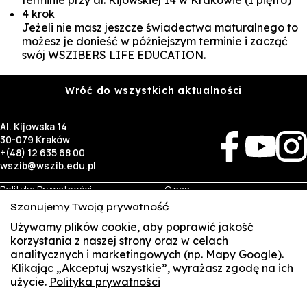
terminie przy al. Kijowskiej 14 w Krakowie (I piętro)
4 krok
Jeżeli nie masz jeszcze świadectwa maturalnego to
możesz je donieść w późniejszym terminie i zacząć
swój WSZIBERS LIFE EDUCATION.
Wróć do wszystkich aktualności
Al. Kijowska 14
30-079 Kraków
+(48) 12 635 68 00
wszib@wszib.edu.pl
Polityka Prywatności
O nas
RODO
Rekrutacja
Szanujemy Twoją prywatność
BIP
Studia
Identyfikacja wizualna
Kontakt
Używamy plików cookie, aby poprawić jakość
korzystania z naszej strony oraz w celach
analitycznych i marketingowych (np. Mapy Google).
Biznes
Student
Klikając „Akceptuj wszystkie”, wyrażasz zgodę na ich
Wynajem sal
Multis Multum
użycie.
Polityka prywatności
SUSZI
Targi pracy
Biblioteka
Samorząd