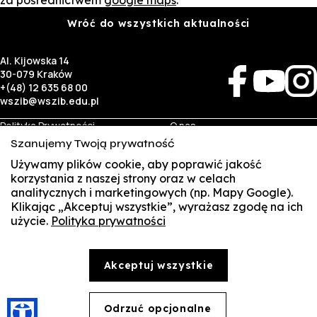
za pośrednictwem
google
maps
.
Wróć do wszystkich aktualności
Al. Kijowska 14
30-079 Kraków
+(48) 12 635 68 00
wszib@wszib.edu.pl
Polityka Prywatności
O nas
RODO
Rekrutacja
Szanujemy Twoją prywatność
BIP
Studia
Identyfikacja wizualna
Kontakt
Używamy plików cookie, aby poprawić jakość
korzystania z naszej strony oraz w celach
analitycznych i marketingowych (np. Mapy Google).
Biznes
Student
Klikając „Akceptuj wszystkie”, wyrażasz zgodę na ich
Wynajem sal
Multis Multum
użycie.
Polityka prywatności
SUSZI
Targi pracy
Biblioteka
Samorząd
SAKE
© Copyright by Wyższa Szkoła Zarządzania i Bankowości w Krakowie (WSZIB)
Akceptuj wszystkie
Treści zawarte na stronie www.wszib.edu.pl oraz jej podstronach stanowią, o ile nie wskazano
Webmail
inaczej, utwory w rozumieniu właściwych przepisów, do których prawa majątkowe autorskie
przysługują WSZIB. Bez uprzedniej zgody WSZIB zabrania się w stosunku do tych treści oraz ich
części: kopiowania, reprodukowania, modyfikowania, dystrybuowania, publikowania,
Office 365
wyświetlania, utrwalania oraz wykorzystywania w jakiejkolwiek innej formie. Ograniczenia
Odrzuć opcjonalne
🍪
powyższe nie dotyczą dozwolonego użytku osobistego.