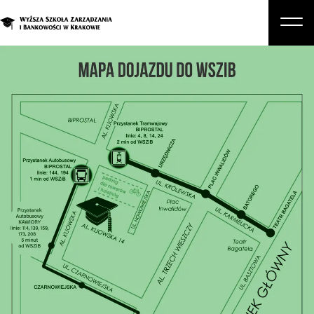
O nas
Studia
Studia podyplomowe i kursy
Kandydat
Student
Biznes
Zapisz się na studia