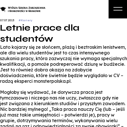
07.07.2013
#Kariery
Letnie prace dla
O nas
studentów
Studia
Lato kojarzy się ze słońcem, plażą i beztroskim lenistwem,
Studia podyplomowe i kursy
ale dla wielu studentów jest to czas intensywnego
szukania pracy, która zazwyczaj nie wymaga specjalnych
Kandydat
kwalifikacji, a pomoże podreperować dziurę w budżecie.
Jest to również dobra okazja na zdobycie
Student
doświadczenia, które świetnie będzie wyglądało w CV –
radzą eksperci monsterpolska.pl.
Biznes
Mogłoby się wydawać, że dorywcza praca jest
Zapisz się na studia
tymczasowa i niczego nas nie uczy, zwłaszcza gdy nie
jest związana z kierunkiem studiów i przyszłym zawodem.
Nic bardziej mylnego! „Taka praca nauczy Cię (lub – jeśli
już masz takie umiejętności – potwierdzi je), pracy w
grupie, dotrzymywania terminów, wykonywania wielu
zadań na raz i odpowiedzialności za swoje obowiązki” –