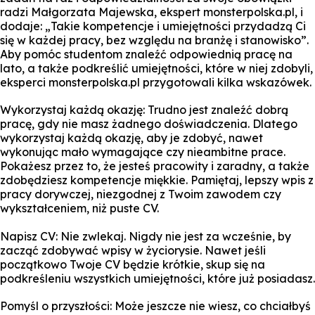
radzi Małgorzata Majewska, ekspert monsterpolska.pl, i
dodaje: „Takie kompetencje i umiejętności przydadzą Ci
się w każdej pracy, bez względu na branżę i stanowisko”.
Aby pomóc studentom znaleźć odpowiednią pracę na
lato, a także podkreślić umiejętności, które w niej zdobyli,
eksperci monsterpolska.pl przygotowali kilka wskazówek.
Wykorzystaj każdą okazję: Trudno jest znaleźć dobrą
pracę, gdy nie masz żadnego doświadczenia. Dlatego
wykorzystaj każdą okazję, aby je zdobyć, nawet
wykonując mało wymagające czy nieambitne prace.
Pokażesz przez to, że jesteś pracowity i zaradny, a także
zdobędziesz kompetencje miękkie. Pamiętaj, lepszy wpis z
pracy dorywczej, niezgodnej z Twoim zawodem czy
wykształceniem, niż puste CV.
Napisz CV: Nie zwlekaj. Nigdy nie jest za wcześnie, by
zacząć zdobywać wpisy w życiorysie. Nawet jeśli
początkowo Twoje CV będzie krótkie, skup się na
podkreśleniu wszystkich umiejętności, które już posiadasz.
Pomyśl o przyszłości: Może jeszcze nie wiesz, co chciałbyś