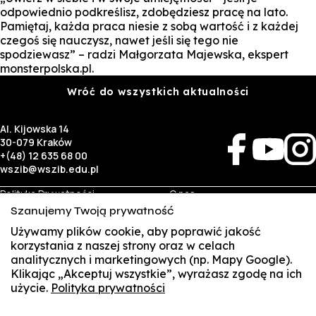
odpowiednio podkreślisz, zdobędziesz pracę na lato.
Pamiętaj, każda praca niesie z sobą wartość i z każdej
czegoś się nauczysz, nawet jeśli się tego nie
spodziewasz” – radzi Małgorzata Majewska, ekspert
monsterpolska.pl.
Wróć do wszystkich aktualności
Al. Kijowska 14
30-079 Kraków
+(48) 12 635 68 00
wszib@wszib.edu.pl
Polityka Prywatności
O nas
RODO
Rekrutacja
Szanujemy Twoją prywatność
BIP
Studia
Używamy plików cookie, aby poprawić jakość
Identyfikacja wizualna
Kontakt
korzystania z naszej strony oraz w celach
analitycznych i marketingowych (np. Mapy Google).
Biznes
Student
Klikając „Akceptuj wszystkie”, wyrażasz zgodę na ich
Wynajem sal
Multis Multum
użycie.
Polityka prywatności
SUSZI
Targi pracy
Biblioteka
Samorząd