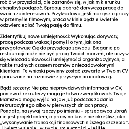
robić w przyszłości, ale zastanów się, w jakim kierunku
chciałbyś podążać. Spróbuj dobrać dorywczą pracę do
swoich zainteresowań. Przykładowo, jeśli marzysz o pracy
w przemyśle filmowym, praca w kinie będzie świetnie
odzwierciedlać Twoją pasję do filmu.
Zidentyfikuj nowe umiejętności: Wykonując dorywczą
pracę podczas wakacji pomyśl o tym, jak ona
przygotowuje Cię do przyszłego zawodu. Bieganie po
restauracji może nie być pracą Twoich marzeń, ale uczysz
się wielozadaniowości i umiejętności organizacyjnych, a
także trudnych czasem rozmów z niezadowolonymi
klientami. Te wnioski powinny zostać zawarte w Twoim CV
i poruszone na rozmowie z przyszłym pracodawcą.
Bądź szczery: Nie pisz nieprawdziwych informacji w CV,
ponieważ rekruterzy mogą je łatwo zweryfikować. Twoje
kłamstwa mogą wyjść na jaw już podczas zadania
rekrutacyjnego albo w pierwszych dniach pracy.
Ponadto, nazywaj rzeczy po imieniu – sprzedawca ubrań
nie jest projektantem, a pracy na kasie nie określisz jako
„wykonywanie transakcji finansowych niższego szczebla”.
„Uwierz w siebie i w swoje umiejętności – jeśli je