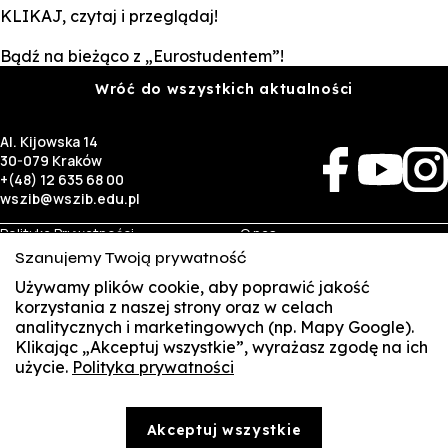
KLIKAJ, czytaj i przeglądaj!
Bądź na bieżąco z „Eurostudentem”!
Wróć do wszystkich aktualności
Al. Kijowska 14
30-079 Kraków
+(48) 12 635 68 00
wszib@wszib.edu.pl
Polityka Prywatności
O nas
RODO
Rekrutacja
Szanujemy Twoją prywatność
BIP
Studia
Identyfikacja wizualna
Kontakt
Używamy plików cookie, aby poprawić jakość
korzystania z naszej strony oraz w celach
analitycznych i marketingowych (np. Mapy Google).
Biznes
Student
Klikając „Akceptuj wszystkie”, wyrażasz zgodę na ich
Wynajem sal
Multis Multum
użycie.
Polityka prywatności
SUSZI
Targi pracy
Biblioteka
Samorząd
SAKE
© Copyright by Wyższa Szkoła Zarządzania i Bankowości w Krakowie (WSZIB)
Akceptuj wszystkie
Treści zawarte na stronie www.wszib.edu.pl oraz jej podstronach stanowią, o ile nie wskazano
Webmail
inaczej, utwory w rozumieniu właściwych przepisów, do których prawa majątkowe autorskie