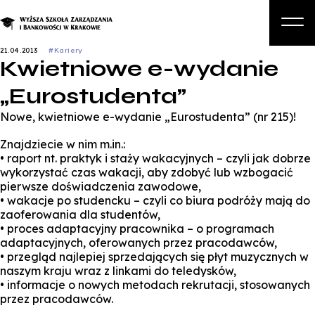
21.04.2013
#Kariery
Kwietniowe e-wydanie
O nas
„Eurostudenta”
Studia
Nowe, kwietniowe e-wydanie „Eurostudenta” (nr 215)!
Studia podyplomowe i kursy
Znajdziecie w nim m.in.:
Kandydat
• raport nt. praktyk i staży wakacyjnych – czyli jak dobrze
wykorzystać czas wakacji, aby zdobyć lub wzbogacić
Student
pierwsze doświadczenia zawodowe,
• wakacje po studencku – czyli co biura podróży mają do
Biznes
zaoferowania dla studentów,
• proces adaptacyjny pracownika – o programach
Zapisz się na studia
adaptacyjnych, oferowanych przez pracodawców,
• przegląd najlepiej sprzedających się płyt muzycznych w
naszym kraju wraz z linkami do teledysków,
• informacje o nowych metodach rekrutacji, stosowanych
przez pracodawców.