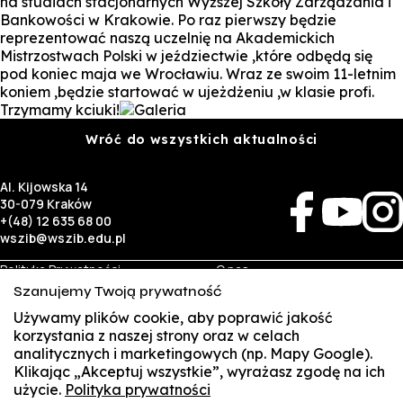
na studiach stacjonarnych Wyższej Szkoły Zarządzania i
Bankowości w Krakowie. Po raz pierwszy będzie
reprezentować naszą uczelnię na Akademickich
Mistrzostwach Polski w jeździectwie ,które odbędą się
pod koniec maja we Wrocławiu. Wraz ze swoim 11-letnim
koniem ,będzie startować w ujeżdżeniu ,w klasie profi.
Trzymamy kciuki!
Wróć do wszystkich aktualności
Al. Kijowska 14
30-079 Kraków
+(48) 12 635 68 00
wszib@wszib.edu.pl
Polityka Prywatności
O nas
RODO
Rekrutacja
Szanujemy Twoją prywatność
BIP
Studia
Identyfikacja wizualna
Kontakt
Używamy plików cookie, aby poprawić jakość
korzystania z naszej strony oraz w celach
analitycznych i marketingowych (np. Mapy Google).
Biznes
Student
Klikając „Akceptuj wszystkie”, wyrażasz zgodę na ich
Wynajem sal
Multis Multum
użycie.
Polityka prywatności
SUSZI
Targi pracy
Biblioteka