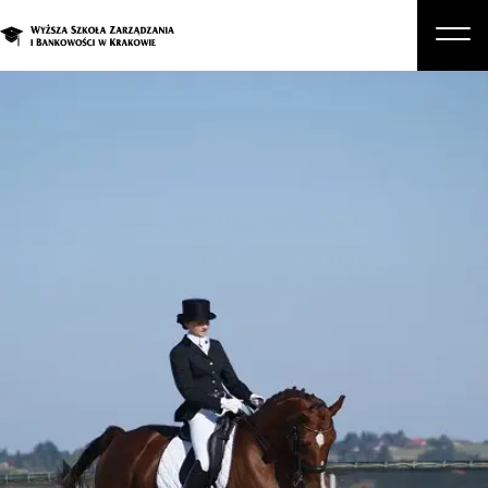
O nas
Studia
Studia podyplomowe i kursy
Kandydat
Student
Biznes
Zapisz się na studia