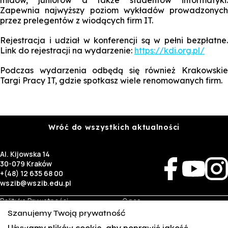
Zapewnia najwyższy poziom wykładów prowadzonych
przez prelegentów z wiodących firm IT.
Rejestracja i udział w konferencji są w pełni bezpłatne.
Link do rejestracji na wydarzenie:
https://kdi.org.pl/
Podczas wydarzenia odbędą się również Krakowskie
Targi Pracy IT, gdzie spotkasz wiele renomowanych firm.
Wróć do wszystkich aktualności
Al. Kijowska 14
30-079 Kraków
+(48) 12 635 68 00
wszib@wszib.edu.pl
Polityka Prywatności
O nas
RODO
Rekrutacja
Szanujemy Twoją prywatność
BIP
Studia
Używamy plików cookie, aby poprawić jakość
Identyfikacja wizualna
Kontakt