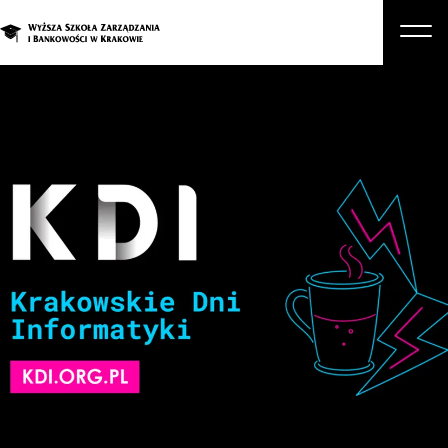
O nas
Studia
Studia podyplomowe i kursy
Kandydat
Student
Biznes
Zapisz się na studia