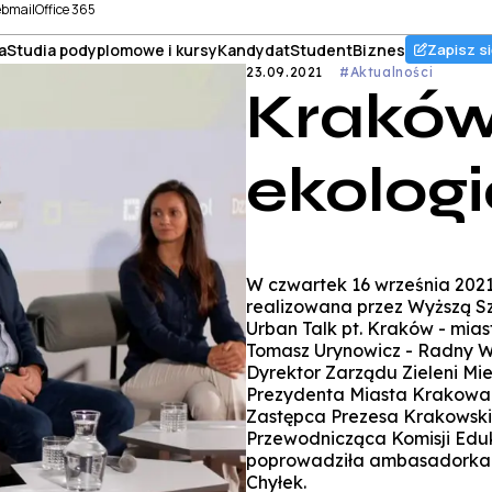
bmail
Office 365
a
Studia podyplomowe i kursy
Kandydat
Student
Biznes
Zapisz si
23.09.2021
#Aktualności
Kraków
ekolog
W czwartek 16 września 2021
realizowana przez Wyższą S
Urban Talk pt. Kraków - mias
Tomasz Urynowicz - Radny W
Dyrektor Zarządu Zieleni Mie
Prezydenta Miasta Krakowa 
Zastępca Prezesa Krakowsk
Przewodnicząca Komisji Eduka
poprowadziła ambasadorka p
Chyłek.