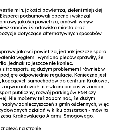
Specjalista ds. Cyberbezpieczeńst
Komunikacja i psychologia w bizn
Biuro Promocji i Przedsiębior
Technologie cyfrowe w rachunkowoś
Zarządzanie zmianą dla liderów
stie m.in. jakości powietrza, zieleni miejskiej
Koło Naukowe Debat WSZiB
Konferencje WSZiB w Krakowie
Psychologia cyfrowa i komunika
Executive Cybersecurity, AI & Di
 Eksperci podsumowali obecne i wskazali
Mikropoświadc
Governance in Ban
środowisku on
Controlling i audyt finansowy
poprawy jakości powietrza, omówili wpływ
Koło Naukowe Nowych Mediów
 mieszkańców i środowisko miasta oraz
Darmowe kur
Manager HR
Cisco Networking Academy
Rachunkowość przedsiębiors
opozycje dotyczące alternatywnych sposobów
WSZiB gra z WOŚP do końca świata i 
obsługa biur rachunko
Biznes i zarządzanie
Studencka Sesja Naukowa
Prawo dla managerów IT i liderów b
Zarządzanie
oprawy jakości powietrza, jednak jeszcze sporo
Konkurs Marketplace
cyfr
 palenia węglem i wymiana pieców sprawiły, że
Informatyka stosowana
Technologie informatyczne i wizuali
ła, jednak to jeszcze nie koniec.
Coaching
danych w bizn
 z transportu są dużym problemem i również w
Technologie informatyczne w Big Da
Zapytaj WSZiB
 podjęte odpowiednie regulacje. Konieczne jest
Zarządzanie zasobami ludzkimi
Executive Leadership & Strategic P
ch, kopcących samochodów do centrum Krakowa,
Software engineering i prod
Management in Ban
oprogramow
usi zagwarantować mieszkańcom coś w zamian,
Zarządzanie przedsiębiorstwem
sport publiczny, rozwój parkingów P&R czy
Doradztwo podatkowe
owej. Nie możemy też zapominać, że dużym
Logistyka w przedsiębiorstwie
napływ zanieczyszczeń z gmin ościennych, więc
cydowanych działań w kilku obszarach -
mówiła
ezesa Krakowskiego Alarmu Smogowego.
Studia z partnerem LUQAM
Marketing cyfrowy
Automotive Quality Expert
znaleźć na stronie