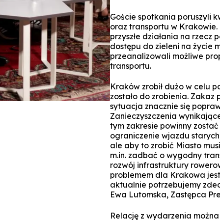
Goście spotkania poruszyli kwe
oraz transportu w Krakowie.
przyszłe działania na rzecz 
dostępu do zieleni na życie
przeanalizowali możliwe pr
transportu.
Kraków zrobił dużo w celu p
zostało do zrobienia. Zakaz
sytuacja znacznie się poprawi
Zanieczyszczenia wynikające
tym zakresie powinny zostać
ograniczenie wjazdu stary
ale aby to zrobić Miasto m
m.in. zadbać o wygodny tran
rozwój infrastruktury rower
problemem dla Krakowa jest 
aktualnie potrzebujemy zde
Ewa Lutomska, Zastępca Pr
Relację z wydarzenia można 