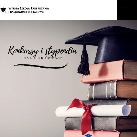
O nas
Studia
Studia podyplomowe i kursy
Kandydat
Student
Biznes
Zapisz się na studia