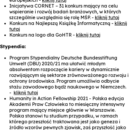
europejskich -
kliknij tutaj
Inicjatywa CORNET – 31 konkurs mający na celu
wspieranie i rozwój badań branżowych, w których
szczególnie uwzględnia się rolę MŚP. -
kliknij tutaj
Konkurs na Najlepszą Książkę Informatyczną -
kliknij
tutaj
Konkurs na logo dla GoHTR -
kliknij tutaj
Stypendia:
Program Stypendialny Deutsche Bundesstiftung
Umwelt (DBU) 2020/21 ma ułatwić młodym
absolwentom rozpoczęcie kariery w dynamicznie
rozwijającym się sektorze zrównoważonego rozwoju i
ochrony środowiska. Program umożliwia odbycie
stażu zawodowego bądź naukowego w Niemczech.
-
kliknij tutaj
Humanity in Action Fellowship 2021 - Polska edycja
Akademii Praw Człowieka to miesięczny intensywny
program mający miejsce głównie w Warszawie.
Polska stanowi tu studium przypadku, w ramach
którego przeszłość traktowana jest jako geneza i
źródło wzorów pewnych zjawisk, zaś przyszłość jako