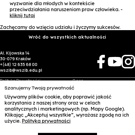
wyzwanie dla młodych w kontekście
przeciwdziałania naruszeniom praw człowieka. -
kliknij tutaj
Zachęcamy do wzięcia udziału i życzymy sukcesów.
Wróć do wszystkich aktualności
Al. Kijowska 14
30-079 Kraków
+(48) 12 635 68 00
wszib@wszib.edu.pl
Polityka Prywatności
O nas
RODO
Rekrutacja
Szanujemy Twoją prywatność
BIP
Studia
Używamy plików cookie, aby poprawić jakość
Identyfikacja wizualna
Kontakt
korzystania z naszej strony oraz w celach
analitycznych i marketingowych (np. Mapy Google).
Biznes
Student
Klikając „Akceptuj wszystkie”, wyrażasz zgodę na ich
Wynajem sal
Multis Multum
użycie.
Polityka prywatności
SUSZI
Targi pracy
Biblioteka
Samorząd
SAKE