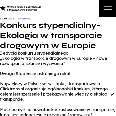
14.03.2016
#Kariery
Konkurs stypendialny-
O nas
Ekologia w transporcie
Studia
drogowym w Europie
Studia podyplomowe i kursy
I edycja konkursu stypendialnego
Kandydat
„Ekologia w transporcie drogowym w Europie – nowe
rozwiązania, szanse i wyzwania”
Student
Uwaga Studencie ostatniego roku!
Biznes
Największy w Polsce serwis aukcji transportowych
Zapisz się na studia
Clicktrans.pl organizuje ogólnopolski konkurs, którego
celem jest szerzenie i przekazywanie wiedzy o ekologii w
transporcie.
Masz pomysł na nowatorskie zastosowanie w transporcie,
które jest jednocześnie przyjazne środowisku?