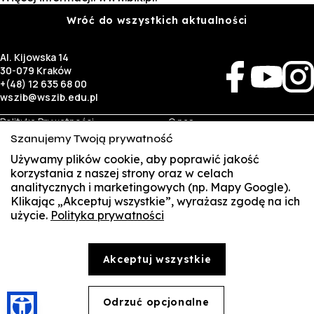
Wróć do wszystkich aktualności
Al. Kijowska 14
30-079 Kraków
+(48) 12 635 68 00
wszib@wszib.edu.pl
Polityka Prywatności
O nas
RODO
Rekrutacja
Szanujemy Twoją prywatność
BIP
Studia
Identyfikacja wizualna
Kontakt
Używamy plików cookie, aby poprawić jakość
korzystania z naszej strony oraz w celach
analitycznych i marketingowych (np. Mapy Google).
Biznes
Student
Klikając „Akceptuj wszystkie”, wyrażasz zgodę na ich
Wynajem sal
Multis Multum
użycie.
Polityka prywatności
SUSZI
Targi pracy
Biblioteka
Samorząd
SAKE
© Copyright by Wyższa Szkoła Zarządzania i Bankowości w Krakowie (WSZIB)
Akceptuj wszystkie
Treści zawarte na stronie www.wszib.edu.pl oraz jej podstronach stanowią, o ile nie wskazano
Webmail
inaczej, utwory w rozumieniu właściwych przepisów, do których prawa majątkowe autorskie
przysługują WSZIB. Bez uprzedniej zgody WSZIB zabrania się w stosunku do tych treści oraz ich
części: kopiowania, reprodukowania, modyfikowania, dystrybuowania, publikowania,
Office 365
wyświetlania, utrwalania oraz wykorzystywania w jakiejkolwiek innej formie. Ograniczenia
Odrzuć opcjonalne
🍪
powyższe nie dotyczą dozwolonego użytku osobistego.