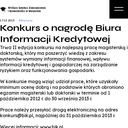
17.10.2013
#Kariery
Konkurs o nagrodę Biura
O nas
Informacji Kredytowej
Studia
Trwa II edycja konkursu na najlepszą pracę magisterską i
Studia podyplomowe i kursy
doktorską, który ma poszerzyć wiedzę z zakresu
systemów wymiany informacji finansowej, wpływu
Kandydat
informacji kredytowej i gospodarczej na zarządzanie
ryzykiem oraz funkcjonowania gospodarki.
Student
W konkursie mogą wziąć udział prace, które uzyskały
Biznes
minimum ocenę dobrą i na podstawie których obroniono
egzamin magisterski lub doktorski w terminie od 1
Zapisz się na studia
października 2012 r. do 30 września 2013 r.
Prace należy przesyłać drogą elektroniczną na adres
konkurs@bik.pl, najpóźniej do 31 października 2013 r.
Więcej informacji: www.bik.pl.