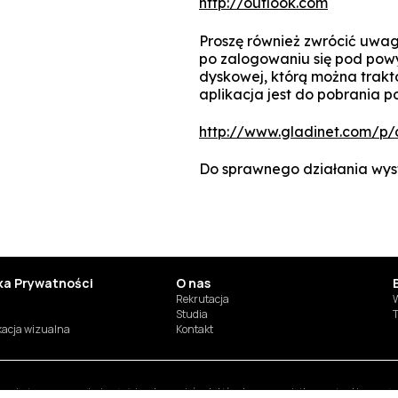
http://outlook.com
Proszę również zwrócić uwag
po zalogowaniu się pod powyż
dyskowej, którą można trakt
aplikacja jest do pobrania 
http://www.gladinet.com/p/
Do sprawnego działania wys
yka Prywatności
O nas
Rekrutacja
W
Studia
T
ikacja wizualna
Kontakt
inaczej, utwory w rozumieniu właściwych przepisów, do których prawa majątkowe autorskie przys