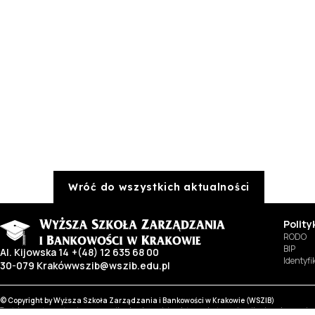
Wróć do wszystkich aktualności
Polit
RODO
BIP
Al. Kijowska 14
+(48) 12 635 68 00
Identyf
30-079 Kraków
wszib@wszib.edu.pl
© Copyright by Wyższa Szkoła Zarządzania i Bankowości w Krakowie (WSZIB)
Treści zawarte na stronie www.wszib.edu.pl oraz jej podstronach stanowią, o ile nie wskazano 