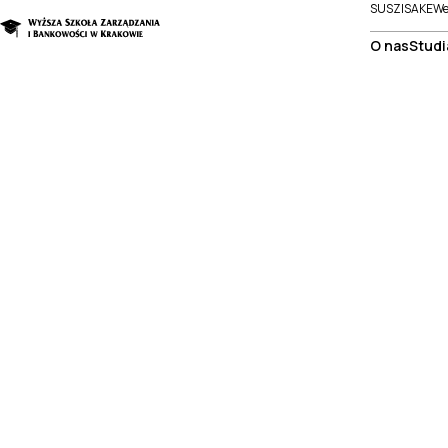
SUSZI
SAKE
We
O nas
Studi