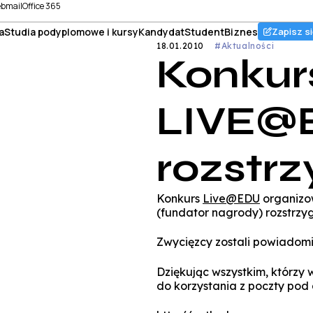
bmail
Office 365
a
Studia podyplomowe i kursy
Kandydat
Student
Biznes
Zapisz si
18.01.2010
#Aktualności
Konkur
LIVE@
rozstrz
Konkurs
Live@EDU
organizow
(fundator nagrody) rozstrzygn
Zwycięzcy zostali powiadomi
Dziękując wszystkim, którzy 
do korzystania z poczty pod