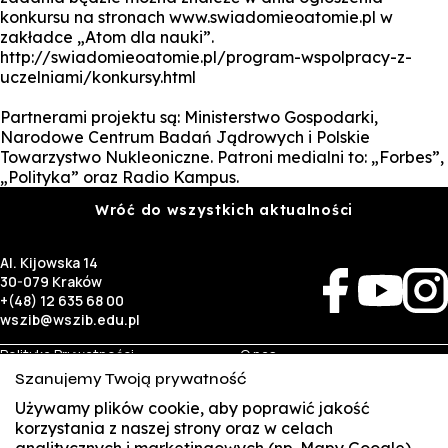
konkursu na stronach www.swiadomieoatomie.pl w
zakładce „Atom dla nauki”.
http://swiadomieoatomie.pl/program-wspolpracy-z-
uczelniami/konkursy.html
Partnerami projektu są: Ministerstwo Gospodarki,
Narodowe Centrum Badań Jądrowych i Polskie
Towarzystwo Nukleoniczne. Patroni medialni to: „Forbes”,
„Polityka” oraz Radio Kampus.
Wróć do wszystkich aktualności
Al. Kijowska 14
30-079 Kraków
+(48) 12 635 68 00
wszib@wszib.edu.pl
Polityka Prywatności
O nas
RODO
Rekrutacja
Szanujemy Twoją prywatność
BIP
Studia
Identyfikacja wizualna
Kontakt
Używamy plików cookie, aby poprawić jakość
korzystania z naszej strony oraz w celach
analitycznych i marketingowych (np. Mapy Google).