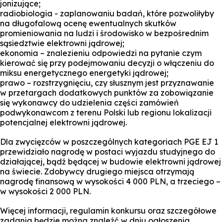
jonizujące;
radiobiologia - zaplanowaniu badań, które pozwoliłyby
na długofalową ocenę ewentualnych skutków
promieniowania na ludzi i środowisko w bezpośrednim
sąsiedztwie elektrowni jądrowej;
ekonomia – znalezieniu odpowiedzi na pytanie czym
kierować się przy podejmowaniu decyzji o włączeniu do
miksu energetycznego energetyki jądrowej;
prawo – rozstrzygnięciu, czy słusznym jest przyznawanie
w przetargach dodatkowych punktów za zobowiązanie
się wykonawcy do udzielenia części zamówień
podwykonawcom z terenu Polski lub regionu lokalizacji
potencjalnej elektrowni jądrowej.
Dla zwycięzców w poszczególnych kategoriach PGE EJ 1
przewidziało nagrodę w postaci wyjazdu studyjnego do
działającej, bądź będącej w budowie elektrowni jądrowej
na świecie. Zdobywcy drugiego miejsca otrzymają
nagrodę finansową w wysokości 4 000 PLN, a trzeciego –
w wysokości 2 000 PLN.
Więcej informacji, regulamin konkursu oraz szczegółowe
zadania będzie można znaleźć w dniu ogłoszenia