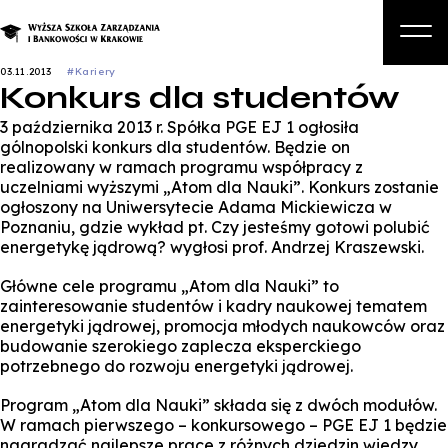
03.11.2013
#Kariery
Konkurs dla studentów
O nas
3 października 2013 r. Spółka PGE EJ 1 ogłosiła
Studia
gólnopolski konkurs dla studentów. Będzie on
realizowany w ramach programu współpracy z
Studia podyplomowe i kursy
uczelniami wyższymi „Atom dla Nauki”. Konkurs zostanie
ogłoszony na Uniwersytecie Adama Mickiewicza w
Kandydat
Poznaniu, gdzie wykład pt. Czy jesteśmy gotowi polubić
energetykę jądrową? wygłosi prof. Andrzej Kraszewski.
Student
Główne cele programu „Atom dla Nauki” to
Biznes
zainteresowanie studentów i kadry naukowej tematem
energetyki jądrowej, promocja młodych naukowców oraz
Zapisz się na studia
budowanie szerokiego zaplecza eksperckiego
potrzebnego do rozwoju energetyki jądrowej.
Program „Atom dla Nauki” składa się z dwóch modułów.
W ramach pierwszego – konkursowego – PGE EJ 1 będzie
nagradzać najlepsze prace z różnych dziedzin wiedzy