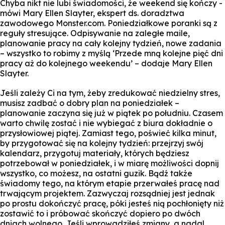
Chyba nikt nie lubi świadomości, że weekend się kończy -
mówi Mary Ellen Slayter, ekspert ds. doradztwa
zawodowego Monster.com. Poniedziałkowe poranki są z
reguły stresujące. Odpisywanie na zaległe maile,
planowanie pracy na cały kolejny tydzień, nowe zadania
– wszystko to robimy z myślą ‘Przede mną kolejne pięć dni
pracy aż do kolejnego weekendu’ – dodaje Mary Ellen
Slayter.
Jeśli zależy Ci na tym, żeby zredukować niedzielny stres,
musisz zadbać o dobry plan na poniedziałek –
planowanie zaczyna się już w piątek po południu. Czasem
warto chwilę zostać i nie wybiegać z biura dokładnie o
przysłowiowej piątej. Zamiast tego, poświeć kilka minut,
by przygotować się na kolejny tydzień: przejrzyj swój
kalendarz, przygotuj materiały, których będziesz
potrzebował w poniedziałek, i w miarę możliwości dopnij
wszystko, co możesz, na ostatni guzik. Bądź także
świadomy tego, na którym etapie przerwałeś pracę nad
trwającym projektem. Zazwyczaj rozsądniej jest jednak
po prostu dokończyć pracę, póki jesteś nią pochłonięty niż
zostawić to i próbować skończyć dopiero po dwóch
dniach wolnego. Jeśli wprowadziłeś zmiany, a nadal