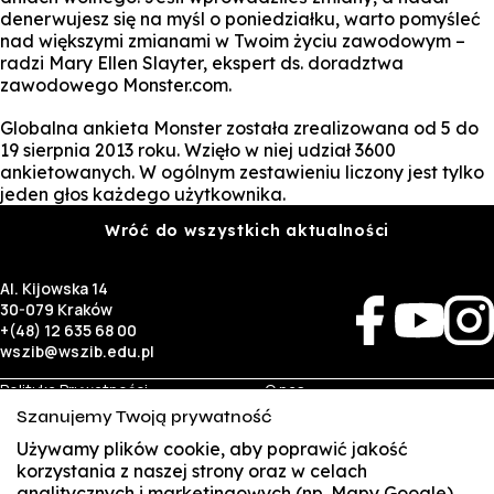
denerwujesz się na myśl o poniedziałku, warto pomyśleć
nad większymi zmianami w Twoim życiu zawodowym –
radzi Mary Ellen Slayter, ekspert ds. doradztwa
zawodowego Monster.com.
Globalna ankieta Monster została zrealizowana od 5 do
19 sierpnia 2013 roku. Wzięło w niej udział 3600
ankietowanych. W ogólnym zestawieniu liczony jest tylko
jeden głos każdego użytkownika.
Wróć do wszystkich aktualności
Al. Kijowska 14
30-079 Kraków
+(48) 12 635 68 00
wszib@wszib.edu.pl
Polityka Prywatności
O nas
RODO
Rekrutacja
Szanujemy Twoją prywatność
BIP
Studia
Używamy plików cookie, aby poprawić jakość
Identyfikacja wizualna
Kontakt
korzystania z naszej strony oraz w celach
analitycznych i marketingowych (np. Mapy Google).