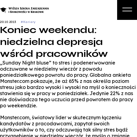
20.10.2013
#Kariery
Koniec weekendu:
O nas
niedzielna depresja
Studia
wśród pracowników
Studia podyplomowe i kursy
„Sunday Night bluse” to stres i podenerwowanie
Kandydat
odczuwane w niedzielny wieczór z powodu
poniedziałkowego powrotu do pracy. Globalna ankieta
Student
Monster.com pokazuje, że aż 65% z nas określa poziom
stresu jako bardzo wysoki i wysoki na myśl o konieczności
Biznes
stawienia się w pracy w poniedziałek. Jedynie 22% z nas
nie doświadcza tego uczucia przed powrotem do pracy
Zapisz się na studia
po weekendzie.
Monster.com, światowy lider w skutecznym łączeniu
kandydatów z pracodawcami, zapytał swoich
użytkowników o to, czy odczuwają tak silny stres bądź
przygnębienie w niedzielny wieczór, że myślą o zmianie