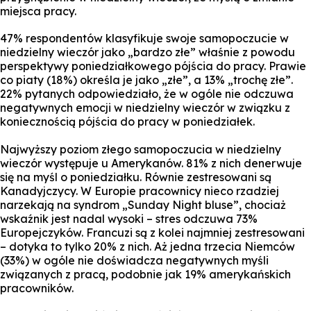
miejsca pracy.
47% respondentów klasyfikuje swoje samopoczucie w
niedzielny wieczór jako „bardzo złe” właśnie z powodu
perspektywy poniedziałkowego pójścia do pracy. Prawie
co piaty (18%) określa je jako „złe”, a 13% „trochę złe”.
22% pytanych odpowiedziało, że w ogóle nie odczuwa
negatywnych emocji w niedzielny wieczór w związku z
koniecznością pójścia do pracy w poniedziałek.
Najwyższy poziom złego samopoczucia w niedzielny
wieczór występuje u Amerykanów. 81% z nich denerwuje
się na myśl o poniedziałku. Równie zestresowani są
Kanadyjczycy. W Europie pracownicy nieco rzadziej
narzekają na syndrom „Sunday Night bluse”, chociaż
wskaźnik jest nadal wysoki – stres odczuwa 73%
Europejczyków. Francuzi są z kolei najmniej zestresowani
– dotyka to tylko 20% z nich. Aż jedna trzecia Niemców
(33%) w ogóle nie doświadcza negatywnych myśli
związanych z pracą, podobnie jak 19% amerykańskich
pracowników.