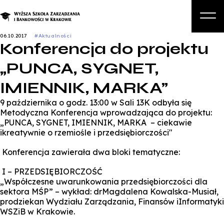
06.10.2017
#Aktualności
Konferencja do projektu
O nas
„PUNCA, SYGNET,
Studia
IMIENNIK, MARKA”
Studia podyplomowe i kursy
9 października o godz. 13:00 w Sali 13K odbyła się
Kandydat
Metodyczna Konferencja wprowadzająca do projektu:
„PUNCA, SYGNET, IMIENNIK, MARKA – ciekawie
Student
ikreatywnie o rzemiośle i przedsiębiorczości"
Biznes
Konferencja zawierała dwa bloki tematyczne:
Zapisz się na studia
I – PRZEDSIĘBIORCZOŚĆ
„Współczesne uwarunkowania przedsiębiorczości dla
sektora MŚP” – wykład: drMagdalena Kowalska-Musiał,
prodziekan Wydziału Zarządzania, Finansów iInformatyki
WSZiB w Krakowie.