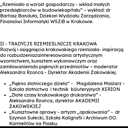
„Rzemiosło a wzrost gospodarczy - wkład małych
przedsiębiorców w budowiekapitału” – wykład: dr
Bartosz Banduła, Dziekan Wydziału Zarządzania,
Finansówi Informatyki WSZiB w Krakowie.
II - TRADYCJE RZEMIEŚLNICZE KRAKOWA
Rozwój i osiągnięcia krakowskiego rzemiosła- inspiracją
do rozbudzeniazainteresowania artystycznym
wzornictwem, kunsztem wykonawczym oraz
zamiłowaniemdo pięknych przedmiotów – moderator
Aleksandra Rzońca - Dyrektor Akademii Żakowskiej.
„Piękno złotniczego dzieła” - Magdalena Maślarz -
Szkoła złotnictwa i technik biżuteryjnych XERION
„Złote czasy krakowskiego drukarstwa” -
Aleksandra Rzońca, dyrektor AKADEMII
ŻAKOWSKIEJ
„Kunsztowne oprawy - artyzm „opakowania” - dr
Szymon Sułecki, Szkoła Kaligrafii i Archiwum OO.
Karmelitów na Piasku.