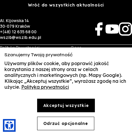
Wróć do wszystkich aktualności
Al. Kijowska 14
30-079 Kraków
+(48) 12 635 68 00
wszib@wszib.edu.pl
Polityka Prywatności
O nas
RODO
Rekrutacja
Szanujemy Twoją prywatność
BIP
Studia
Używamy plików cookie, aby poprawić jakość
Identyfikacja wizualna
Kontakt
korzystania z naszej strony oraz w celach
analitycznych i marketingowych (np. Mapy Google).
Biznes
Student
Klikając „Akceptuj wszystkie”, wyrażasz zgodę na ich
Wynajem sal
Multis Multum
użycie.
Polityka prywatności
SUSZI
Targi pracy
Biblioteka
Samorząd
SAKE
© Copyright by Wyższa Szkoła Zarządzania i Bankowości w Krakowie (WSZIB)
Akceptuj wszystkie
Treści zawarte na stronie www.wszib.edu.pl oraz jej podstronach stanowią, o ile nie wskazano
Webmail
inaczej, utwory w rozumieniu właściwych przepisów, do których prawa majątkowe autorskie
przysługują WSZIB. Bez uprzedniej zgody WSZIB zabrania się w stosunku do tych treści oraz ich
części: kopiowania, reprodukowania, modyfikowania, dystrybuowania, publikowania,
Office 365
wyświetlania, utrwalania oraz wykorzystywania w jakiejkolwiek innej formie. Ograniczenia
Odrzuć opcjonalne
🍪
powyższe nie dotyczą dozwolonego użytku osobistego.