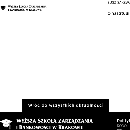
SUSZI
SAKE
We
O nas
Studi
Wróć do wszystkich aktualności
Polit
RODO