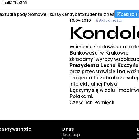
bmail
Office 365
a
Studia podyplomowe i kursy
Kandydat
Student
Biznes
Zapisz si
10.04.2010
#Aktualności
Kondol
W imieniu środowiska akade
Bankowości w Krakowie
składamy wyrazy współczucia
Prezydenta Lecha Kaczyńs
oraz przedstawicieli najważni
Tragedia ta zabrała ze sobą 
intelektualnej Polski.
Łączymy się w żalu i modlitwie
Polakami.
Cześć Ich Pamięci!
yka Prywatności
O nas
Rekrutacja
W