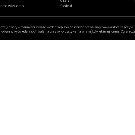
Studia
T
ikacja wizualna
Kontakt
inaczej, utwory w rozumieniu właściwych przepisów, do których prawa majątkowe autorskie przys
likowania, wyświetlania, utrwalania oraz wykorzystywania w jakiejkolwiek innej formie. Ogranic