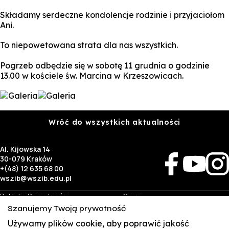
Składamy serdeczne kondolencje rodzinie i przyjaciołom
Ani.
To niepowetowana strata dla nas wszystkich.
Pogrzeb odbędzie się w sobotę 11 grudnia o godzinie
13.00 w kościele św. Marcina w Krzeszowicach.
Wróć do wszystkich aktualności
Al. Kijowska 14
30-079 Kraków
+(48) 12 635 68 00
wszib@wszib.edu.pl
Polityka Prywatności
O nas
RODO
Rekrutacja
Szanujemy Twoją prywatność
BIP
Studia
Używamy plików cookie, aby poprawić jakość
Identyfikacja wizualna
Kontakt