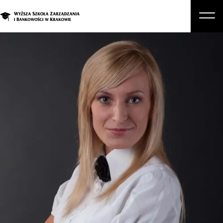
O nas
Studia
Studia podyplomowe i kursy
Kandydat
Student
Biznes
Zapisz się na studia