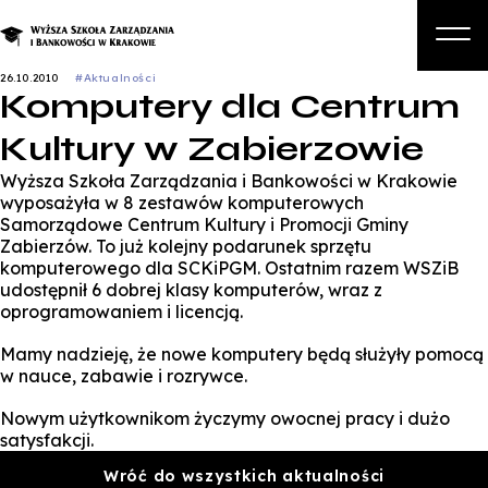
26.10.2010
#Aktualności
Komputery dla Centrum
O nas
Kultury w Zabierzowie
Studia
Wyższa Szkoła Zarządzania i Bankowości w Krakowie
Studia podyplomowe i kursy
wyposażyła w 8 zestawów komputerowych
Samorządowe Centrum Kultury i Promocji Gminy
Kandydat
Zabierzów. To już kolejny podarunek sprzętu
komputerowego dla SCKiPGM. Ostatnim razem WSZiB
Student
udostępnił 6 dobrej klasy komputerów, wraz z
oprogramowaniem i licencją.
Biznes
Mamy nadzieję, że nowe komputery będą służyły pomocą
Zapisz się na studia
w nauce, zabawie i rozrywce.
Nowym użytkownikom życzymy owocnej pracy i dużo
satysfakcji.
Wróć do wszystkich aktualności