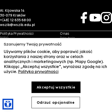
Al. Kijowska 14
30-079 Kraków
+(48) 12 635 68 00
wszib@wszib.edu.pl
Polityka Prywatności
O nas
RODO
Rekrutacja
BIP
Studia
Szanujemy Twoją prywatność
Identyfikacja wizualna
Kontakt
Używamy plików cookie, aby poprawić jakość
korzystania z naszej strony oraz w celach
Biznes
Student
analitycznych i marketingowych (np. Mapy Google).
Wynajem sal
Multis Multum
Klikając „Akceptuj wszystkie”, wyrażasz zgodę na ich
Targi pracy
Biblioteka
użycie.
Polityka prywatności
SUSZI
Samorząd
© Copyright by Wyższa Szkoła Zarządzania i Bankowości w Krakowie (WSZIB)
SAKE
Treści zawarte na stronie www.wszib.edu.pl oraz jej podstronach stanowią, o ile nie wskazano
inaczej, utwory w rozumieniu właściwych przepisów, do których prawa majątkowe autorskie
Akceptuj wszystkie
przysługują WSZIB. Bez uprzedniej zgody WSZIB zabrania się w stosunku do tych treści oraz ich
Webmail
części: kopiowania, reprodukowania, modyfikowania, dystrybuowania, publikowania,
wyświetlania, utrwalania oraz wykorzystywania w jakiejkolwiek innej formie. Ograniczenia
Office 365
powyższe nie dotyczą dozwolonego użytku osobistego.
Odrzuć opcjonalne
🍪