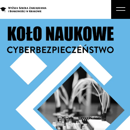
O nas
Studia
Studia podyplomowe i kursy
Kandydat
Student
Biznes
Zapisz się na studia