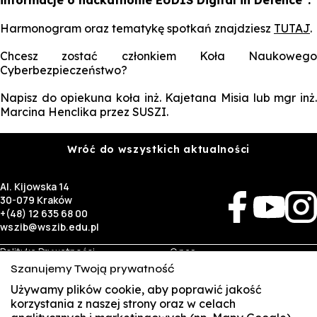
informacje o hackathonie EUDIS Digital in Defence”.
Harmonogram oraz tematykę spotkań znajdziesz
TUTAJ
.
Chcesz zostać członkiem Koła Naukowego
Cyberbezpieczeństwo?
Napisz do opiekuna koła inż. Kajetana Misia lub mgr inż.
Marcina Henclika przez SUSZI.
Wróć do wszystkich aktualności
Al. Kijowska 14
30-079 Kraków
+(48) 12 635 68 00
wszib@wszib.edu.pl
Polityka Prywatności
O nas
RODO
Rekrutacja
Szanujemy Twoją prywatność
BIP
Studia
Używamy plików cookie, aby poprawić jakość
Identyfikacja wizualna
Kontakt
korzystania z naszej strony oraz w celach