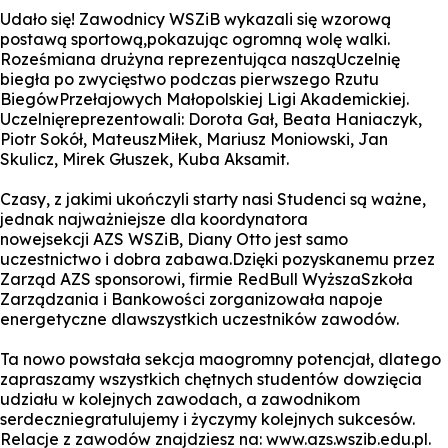
Udało się! Zawodnicy WSZiB wykazali się wzorową
postawą sportową,pokazując ogromną wolę walki.
Roześmiana drużyna reprezentująca nasząUczelnię
biegła po zwycięstwo podczas pierwszego Rzutu
BiegówPrzełajowych Małopolskiej Ligi Akademickiej.
Uczelnięreprezentowali: Dorota Gał, Beata Haniaczyk,
Piotr Sokół, MateuszMiłek, Mariusz Moniowski, Jan
Skulicz, Mirek Głuszek, Kuba Aksamit.
Czasy, z jakimi ukończyli starty nasi Studenci są ważne,
jednak najważniejsze dla koordynatora
nowejsekcji AZS WSZiB, Diany Otto jest samo
uczestnictwo i dobra zabawa.Dzięki pozyskanemu przez
Zarząd AZS sponsorowi, firmie RedBull WyższaSzkoła
Zarządzania i Bankowości zorganizowała napoje
energetyczne dlawszystkich uczestników zawodów.
Ta nowo powstała sekcja maogromny potencjał, dlatego
zapraszamy wszystkich chętnych studentów dowzięcia
udziału w kolejnych zawodach, a zawodnikom
serdeczniegratulujemy i życzymy kolejnych sukcesów.
Relacje z zawodów znajdziesz na: www.azs.wszib.edu.pl.