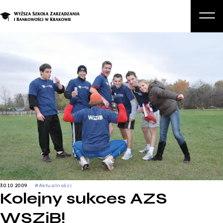
O nas
Studia
Studia podyplomowe i kursy
Kandydat
Student
Biznes
Zapisz się na studia
30.10.2009
#Aktualności
Kolejny sukces AZS
WSZiB!