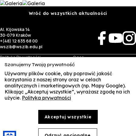
Wróć do wszystkich aktualności
Al. Kijowska 14
30-079 Kraków
+(48) 12 635 68 00
wszib@wszib.edu.pl
Polityka Prywatności
O nas
RODO
Rekrutacja
Szanujemy Twoją prywatność
BIP
Studia
Używamy plików cookie, aby poprawić jakość
Identyfikacja wizualna
Kontakt
korzystania z naszej strony oraz w celach
analitycznych i marketingowych (np. Mapy Google).
Biznes
Student
Klikając „Akceptuj wszystkie”, wyrażasz zgodę na ich
Wynajem sal
Multis Multum
użycie.
Polityka prywatności
SUSZI
Targi pracy
Biblioteka
Samorząd
SAKE
© Copyright by Wyższa Szkoła Zarządzania i Bankowości w Krakowie (WSZIB)
Akceptuj wszystkie
Treści zawarte na stronie www.wszib.edu.pl oraz jej podstronach stanowią, o ile nie wskazano
Webmail
inaczej, utwory w rozumieniu właściwych przepisów, do których prawa majątkowe autorskie
przysługują WSZIB. Bez uprzedniej zgody WSZIB zabrania się w stosunku do tych treści oraz ich
części: kopiowania, reprodukowania, modyfikowania, dystrybuowania, publikowania,
Office 365
wyświetlania, utrwalania oraz wykorzystywania w jakiejkolwiek innej formie. Ograniczenia
Odrzuć opcjonalne