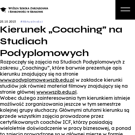
25.10.2013
#Aktualności
Kierunek „Coaching” na
O nas
Studiach
Studia
Podyplomowych
Studia podyplomowe i kursy
Rozpoczęły się zajęcia na Studiach Podyplomowych z
Kandydat
zakresu „Coachingu”, które barwnie prezentuje opis
kierunku znajdujący się na stronie
Student
www.podyplomowe.wszib.edu.pl
w zakładce kierunki
studiów jak również materiał filmowy znajdujący się na
Biznes
stronie głównej
www.wszib.edu.pl
.
Wobec dużego zainteresowania tym kierunkiem istnieje
Zapisz się na studia
możliwość zorganizowania jeszcze w tym semestrze
kolejnej grupy słuchaczy. Głównymi atutami kierunku są
przede wszystkim zajęcia prowadzone przez
certyfikowanych coachów ICF, którzy posiadają
wieloletnie doświadczenie w pracy biznesowej, a ponad
to zajęcia prowadzone są w głównej mierze w formie