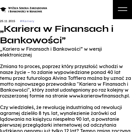
25.11.2015
#Kariery
„Kariera w Finansach i
O nas
Bankowości”
Studia
„Kariera w Finansach i Bankowości” w wersji
Studia podyplomowe i kursy
elektronicznej
Kandydat
Zmiana to proces, poprzez który przyszłość wchodzi w
nasze życie – to zdanie wypowiedziane ponad 40 lat
Student
temu przez futurologa Alvina Tofflera można by uznać za
motto najnowszego przewodnika "Kariera w Finansach i
Biznes
Bankowości", który został udostępniony po raz kolejny w
rozszerzonej formie na stronie www.karierawfinansach.pl.
Zapisz się na studia
Czy wiedziałeś, że rewolucję industrialną od rewolucji
agrarnej dzieliło 8 tys. lat, wynalezienie żarówki od
lądowania na księżycu niespełna 90 lat, a powstanie
pierwszej przeglądarki internetowej od odczytania
ludzkiego genomu już tylko 12 lat? Tempo zmian zaczyna