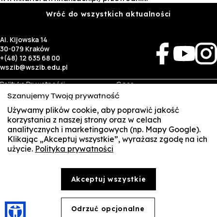
Wróć do wszystkich aktualności
Al. Kijowska 14
30-079 Kraków
+(48) 12 635 68 00
wszib@wszib.edu.pl
Polityka Prywatności
O nas
RODO
Rekrutacja
Szanujemy Twoją prywatność
BIP
Studia
Używamy plików cookie, aby poprawić jakość
Identyfikacja wizualna
Kontakt
korzystania z naszej strony oraz w celach
analitycznych i marketingowych (np. Mapy Google).
Biznes
Student
Klikając „Akceptuj wszystkie”, wyrażasz zgodę na ich
Wynajem sal
Multis Multum
użycie.
Polityka prywatności
SUSZI
Targi pracy
Biblioteka
Samorząd
SAKE
© Copyright by Wyższa Szkoła Zarządzania i Bankowości w Krakowie (WSZIB)
Akceptuj wszystkie
Treści zawarte na stronie www.wszib.edu.pl oraz jej podstronach stanowią, o ile nie wskazano
Webmail
inaczej, utwory w rozumieniu właściwych przepisów, do których prawa majątkowe autorskie
przysługują WSZIB. Bez uprzedniej zgody WSZIB zabrania się w stosunku do tych treści oraz ich
części: kopiowania, reprodukowania, modyfikowania, dystrybuowania, publikowania,
Office 365
wyświetlania, utrwalania oraz wykorzystywania w jakiejkolwiek innej formie. Ograniczenia
Odrzuć opcjonalne
🍪
powyższe nie dotyczą dozwolonego użytku osobistego.