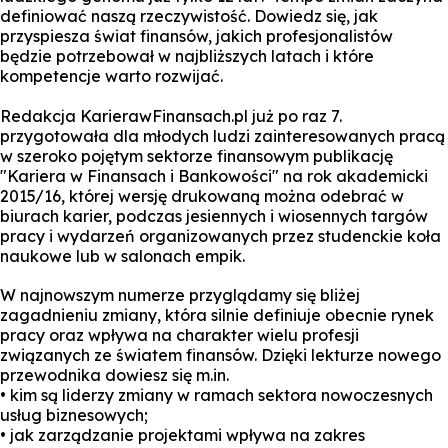
definiować naszą rzeczywistość. Dowiedz się, jak
przyspiesza świat finansów, jakich profesjonalistów
będzie potrzebował w najbliższych latach i które
kompetencje warto rozwijać.
Redakcja KarierawFinansach.pl już po raz 7.
przygotowała dla młodych ludzi zainteresowanych pracą
w szeroko pojętym sektorze finansowym publikację
"Kariera w Finansach i Bankowości" na rok akademicki
2015/16, której wersję drukowaną można odebrać w
biurach karier, podczas jesiennych i wiosennych targów
pracy i wydarzeń organizowanych przez studenckie koła
naukowe lub w salonach empik.
W najnowszym numerze przyglądamy się bliżej
zagadnieniu zmiany, która silnie definiuje obecnie rynek
pracy oraz wpływa na charakter wielu profesji
związanych ze światem finansów. Dzięki lekturze nowego
przewodnika dowiesz się m.in.
• kim są liderzy zmiany w ramach sektora nowoczesnych
usług biznesowych;
• jak zarządzanie projektami wpływa na zakres