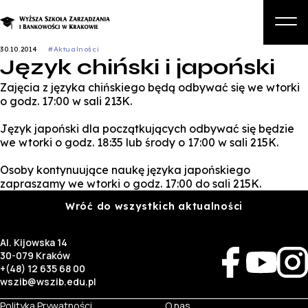
30.10.2014
#Aktualności
Język chiński i japoński
O nas
Zajęcia z języka chińskiego będą odbywać się we wtorki
Studia
o godz. 17:00 w sali 213K.
Studia podyplomowe i kursy
Język japoński dla początkujących odbywać się będzie
we wtorki o godz. 18:35 lub środy o 17:00 w sali 215K.
Kandydat
Osoby kontynuujące naukę języka japońskiego
Student
zapraszamy we wtorki o godz. 17:00 do sali 215K.
Biznes
Wróć do wszystkich aktualności
Zapisz się na studia
Al. Kijowska 14
30-079 Kraków
+(48) 12 635 68 00
wszib@wszib.edu.pl
Polityka Prywatności
O nas