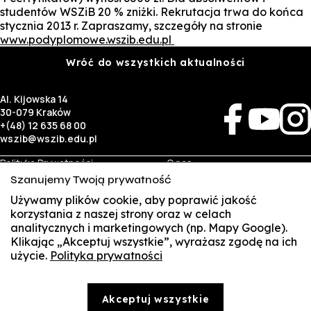
studentów WSZiB 20 % zniżki. Rekrutacja trwa do końca
stycznia 2013 r. Zapraszamy, szczegóły na stronie
www.podyplomowe.wszib.edu.pl
Wróć do wszystkich aktualności
Al. Kijowska 14
30-079 Kraków
+(48) 12 635 68 00
wszib@wszib.edu.pl
Polityka Prywatności
O nas
RODO
Rekrutacja
Szanujemy Twoją prywatność
BIP
Studia
Używamy plików cookie, aby poprawić jakość
Identyfikacja wizualna
Kontakt
korzystania z naszej strony oraz w celach
analitycznych i marketingowych (np. Mapy Google).
Biznes
Student
Klikając „Akceptuj wszystkie”, wyrażasz zgodę na ich
Wynajem sal
Multis Multum
użycie.
Polityka prywatności
SUSZI
Targi pracy
Biblioteka
Samorząd
SAKE
© Copyright by Wyższa Szkoła Zarządzania i Bankowości w Krakowie (WSZIB)
Akceptuj wszystkie
Treści zawarte na stronie www.wszib.edu.pl oraz jej podstronach stanowią, o ile nie wskazano
Webmail
inaczej, utwory w rozumieniu właściwych przepisów, do których prawa majątkowe autorskie