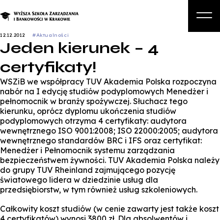
12.12.2012
#Aktualności
Jeden kierunek – 4
O nas
certyfikaty!
Studia
WSZiB we współpracy
TUV Akademia Polska
rozpoczyna
Studia podyplomowe i kursy
nabór na I edycję studiów podyplomowych
Menedżer i
pełnomocnik w branży spożywczej.
Słuchacz tego
Kandydat
kierunku, oprócz dyplomu ukończenia studiów
podyplomowych otrzyma 4 certyfikaty: audytora
Student
wewnętrznego ISO 9001:2008; ISO 22000:2005; audytora
wewnętrznego standardów BRC i IFS oraz certyfikat:
Biznes
Menedżer i Pełnomocnik systemu zarządzania
bezpieczeństwem żywności. TUV Akademia Polska należy
Zapisz się na studia
do grupy TUV Rheinland zajmującego pozycję
światowego lidera w dziedzinie usług dla
przedsiębiorstw, w tym również usług szkoleniowych.
Całkowity koszt studiów (w cenie zawarty jest także koszt
4 certyfikatów)
wynosi 3800 zł.
Dla absolwentów i