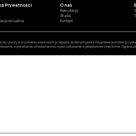
yka Prywatności
O nas
Rekrutacja
W
Studia
T
ikacja wizualna
Kontakt
inaczej, utwory w rozumieniu właściwych przepisów, do których prawa majątkowe autorskie przys
likowania, wyświetlania, utrwalania oraz wykorzystywania w jakiejkolwiek innej formie. Ogranic