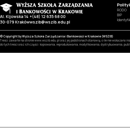
Polit
RODO
BIP
Al. Kijowska 14
+(48) 12 635 68 00
Identyf
30-079 Kraków
wszib@wszib.edu.pl
© Copyright by Wyższa Szkoła Zarządzania i Bankowości w Krakowie (WSZIB)
Treści zawarte na stronie www.wszib.edu.pl oraz jej podstronach stanowią, o ile nie wskazano 
do tych treści oraz ich części: kopiowania, reprodukowania, modyfikowania, dystrybuowania, pub