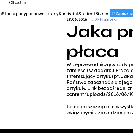
bmail
Office 365
a
Studia podyplomowe i kursy
Kandydat
Student
Biznes
Zapisz si
28.06.2016
#Aktualności
Jaka p
płaca
Wiceprzewodniczący rady pr
zamieścił w dodatku Praca d
Interesujący artykuł pt. Ja
Państwo zapoznać się z jego 
artykuły. Link bezpośredni zn
content/uploads/2016/06/
Polecam szczególnie wszyst
związanymi z zarządzaniem 