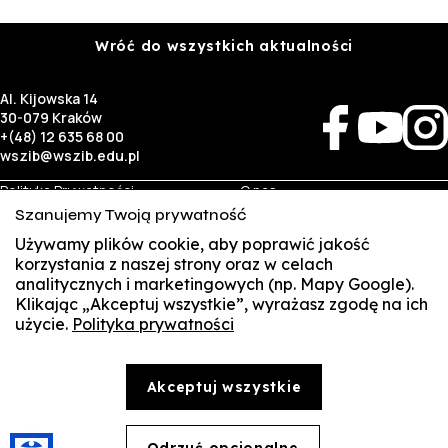
Wróć do wszystkich aktualności
Al. Kijowska 14
30-079 Kraków
+(48) 12 635 68 00
wszib@wszib.edu.pl
Polityka Prywatności
O nas
RODO
Rekrutacja
Szanujemy Twoją prywatność
BIP
Studia
Używamy plików cookie, aby poprawić jakość
Identyfikacja wizualna
Kontakt
korzystania z naszej strony oraz w celach
analitycznych i marketingowych (np. Mapy Google).
Biznes
Student
Klikając „Akceptuj wszystkie”, wyrażasz zgodę na ich
Wynajem sal
Multis Multum
użycie.
Polityka prywatności
SUSZI
Targi pracy
Biblioteka
Samorząd
SAKE
© Copyright by Wyższa Szkoła Zarządzania i Bankowości w Krakowie (WSZIB)
Akceptuj wszystkie
Treści zawarte na stronie www.wszib.edu.pl oraz jej podstronach stanowią, o ile nie wskazano
Webmail
inaczej, utwory w rozumieniu właściwych przepisów, do których prawa majątkowe autorskie
przysługują WSZIB. Bez uprzedniej zgody WSZIB zabrania się w stosunku do tych treści oraz ich
części: kopiowania, reprodukowania, modyfikowania, dystrybuowania, publikowania,
Office 365
wyświetlania, utrwalania oraz wykorzystywania w jakiejkolwiek innej formie. Ograniczenia
Odrzuć opcjonalne