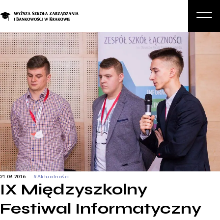
O nas
Studia
Studia podyplomowe i kursy
Kandydat
Student
Biznes
Zapisz się na studia
21.03.2016
#Aktualności
IX Międzyszkolny
Festiwal Informatyczny