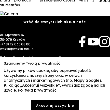
studentów.
Wróć do wszystkich aktualności
Al. Kijowska 14
30-079 Kraków
+(48) 12 635 68 00
wszib@wszib.edu.pl
Polityka Prywatności
O nas
RODO
Rekrutacja
Szanujemy Twoją prywatność
BIP
Studia
Używamy plików cookie, aby poprawić jakość
Identyfikacja wizualna
Kontakt
korzystania z naszej strony oraz w celach
analitycznych i marketingowych (np. Mapy Google).
Biznes
Student
Klikając „Akceptuj wszystkie”, wyrażasz zgodę na ich
Wynajem sal
Multis Multum
użycie.
Polityka prywatności
SUSZI
Targi pracy
Biblioteka
Samorząd
SAKE
© Copyright by Wyższa Szkoła Zarządzania i Bankowości w Krakowie (WSZIB)
Akceptuj wszystkie
Treści zawarte na stronie www.wszib.edu.pl oraz jej podstronach stanowią, o ile nie wskazano
Webmail
inaczej, utwory w rozumieniu właściwych przepisów, do których prawa majątkowe autorskie