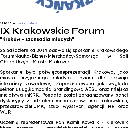
17.10.2014
#Aktualności
IX Krakowskie Forum
"Kraków - szansadla młodych"
23 października 2014 odbyło się spotkanie Krakowskiego
ForumNauka-Biznes-Mieszkańcy-Samorząd w Sali
Obrad Urzędu Miasta Krakowa.
Spotkanie było poświęconeprezentacji Krakowa, jako
miasta przyjaznego młodym ludziom dla rozwoju
ichkariery zawodowej.
Zaprezentowano jak wygląda
sektor usług,kampania brandingowa ABSL oraz miejska
inicjatywa inKRK. Ponadto został zorganizowany panel
dyskusyjny z udziałem menadżerów firm krakowskich,
przedstawicieliUMK, szkół wyższych, agencji HR oraz
WUP.
Uczelnię reprezentował Pan Kamil Kowalik - Kierownik
biura promocji i przedsiębiorczości wraz z grupą