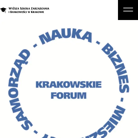
O nas
Studia
Studia podyplomowe i kursy
Kandydat
Student
Biznes
Zapisz się na studia