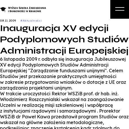
08.11.2009
#Aktualności
Inauguracja XV edycji
O nas
Podyplomowych Studiów
Studia
Administracji Europejskiej
Studia podyplomowe i kursy
6 listopada 2009 r. odbyła się inauguracja Jubileuszowej
Kandydat
XV edycji Podyplomowych Studiów Administracji
Europejskiej "Zarządzanie funduszami unijnymi". Celem
Student
Studiów jest przekazanie praktycznych umiejętności
w zakresie przygotowania wniosków o dotacje z UE oraz
Biznes
zarządzania projektami unijnym.
W trakcie uroczystości Rektor WSZiB prof. dr hab. inż.
Zapisz się na studia
Włodzimierz Roszczynialski wskazał na zaangażowanie
Uczelni w realizację misji szkoleniowej i współpracę
z instytucjami rządowymi i samorządowymi . Prorektor
WSZiB dr Paweł Kawa przedstawił program Studiów oraz
wskazał na główne założenia metodologiczne,
podkreślając znaczenie kształcenia kadr zdolnych do