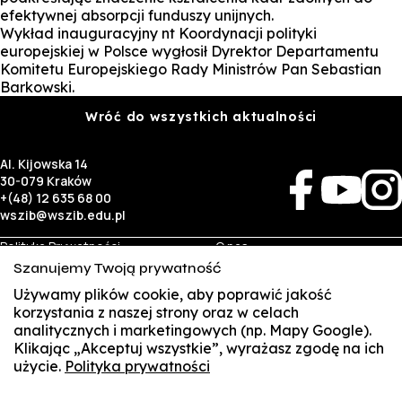
efektywnej absorpcji funduszy unijnych.
Wykład inauguracyjny nt Koordynacji polityki
europejskiej w Polsce wygłosił Dyrektor Departamentu
Komitetu Europejskiego Rady Ministrów Pan Sebastian
Barkowski.
Wróć do wszystkich aktualności
Al. Kijowska 14
30-079 Kraków
+(48) 12 635 68 00
wszib@wszib.edu.pl
Polityka Prywatności
O nas
RODO
Rekrutacja
Szanujemy Twoją prywatność
BIP
Studia
Używamy plików cookie, aby poprawić jakość
Identyfikacja wizualna
Kontakt
korzystania z naszej strony oraz w celach
analitycznych i marketingowych (np. Mapy Google).
Biznes
Student
Klikając „Akceptuj wszystkie”, wyrażasz zgodę na ich
Wynajem sal
Multis Multum
użycie.
Polityka prywatności
SUSZI
Targi pracy
Biblioteka
Samorząd