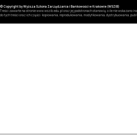
© Copyright by Wyższa Szkoła Zarządzania i Bankowości w Krakowie (WSZIB)
Treści zawarte na stronie www.wszib.edu.pl oraz jej podstronach stanowią, o ile nie wskazano 
do tych treści oraz ich części: kopiowania, reprodukowania, modyfikowania, dystrybuowania, pub