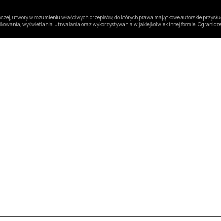
inaczej, utwory w rozumieniu właściwych przepisów, do których prawa majątkowe autorskie przys
likowania, wyświetlania, utrwalania oraz wykorzystywania w jakiejkolwiek innej formie. Ogranic