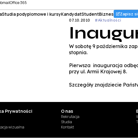
bmail
Office 365
a
Studia podyplomowe i kursy
Kandydat
Student
Biznes
Zapisz si
07.10.2010
#Aktualności
Inaugu
W sobotę 9 października zap
stopnia.
Pierwsza inauguracja odbędzi
przy ul. Armii Krajowej 8.
Szczegóły znajdziecie Państ
yka Prywatności
O nas
Rekrutacja
W
Studia
T
ikacja wizualna
Kontakt