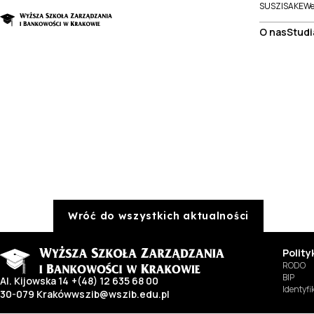
SUSZI
SAKE
We
O nas
Studi
Wróć do wszystkich aktualności
Polit
RODO
BIP
Al. Kijowska 14
+(48) 12 635 68 00
Identyf
30-079 Kraków
wszib@wszib.edu.pl