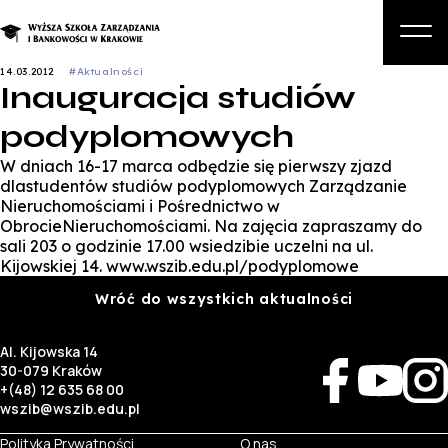
14.03.2012
#Aktualności
Inauguracja studiów
O nas
podyplomowych
Studia
W dniach 16-17 marca odbędzie się pierwszy zjazd
Studia podyplomowe i kursy
dlastudentów studiów podyplomowych Zarządzanie
Nieruchomościami i Pośrednictwo w
Kandydat
ObrocieNieruchomościami. Na zajęcia zapraszamy do
sali 203 o godzinie 17.00 wsiedzibie uczelni na ul.
Student
Kijowskiej 14. www.wszib.edu.pl/podyplomowe
Wróć do wszystkich aktualności
Biznes
Zapisz się na studia
Al. Kijowska 14
30-079 Kraków
+(48) 12 635 68 00
wszib@wszib.edu.pl
Polityka Prywatności
O nas