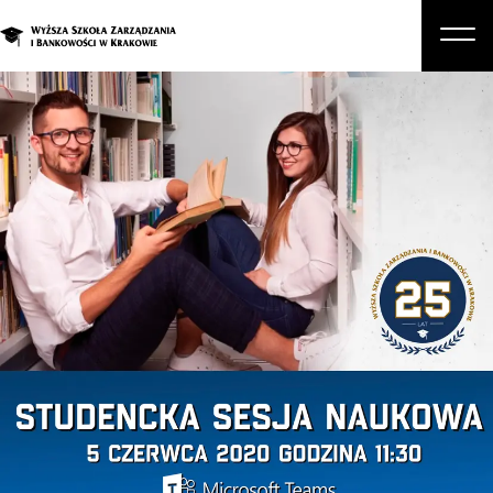
O nas
Studia
Studia podyplomowe i kursy
Kandydat
Student
Biznes
Zapisz się na studia