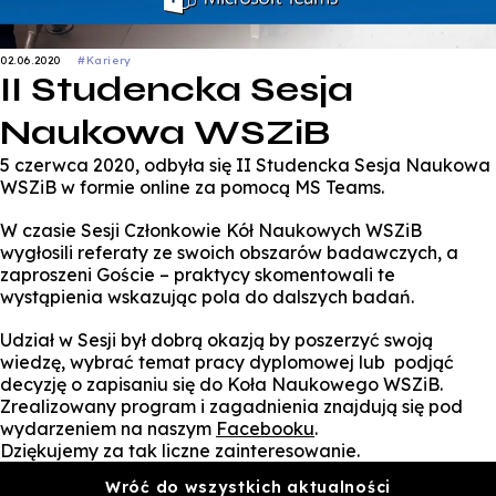
02.06.2020
#Kariery
II Studencka Sesja
Naukowa WSZiB
5 czerwca 2020, odbyła się II Studencka Sesja Naukowa
WSZiB w formie online za pomocą MS Teams.
W czasie Sesji Członkowie Kół Naukowych WSZiB
wygłosili referaty ze swoich obszarów badawczych, a
zaproszeni Goście – praktycy skomentowali te
wystąpienia wskazując pola do dalszych badań.
Udział w Sesji był dobrą okazją by poszerzyć swoją
wiedzę, wybrać temat pracy dyplomowej lub podjąć
decyzję o zapisaniu się do Koła Naukowego WSZiB.
Zrealizowany program i zagadnienia znajdują się pod
wydarzeniem na naszym
Facebooku
.
Dziękujemy za tak liczne zainteresowanie.
Wróć do wszystkich aktualności