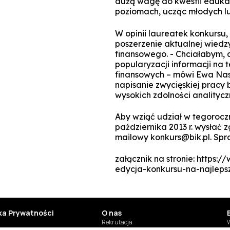
dużą wagę do kwestii eduka
poziomach, ucząc młodych lu
W opinii laureatek konkursu,
poszerzenie aktualnej wied
finansowego. - Chciałabym, 
popularyzacji informacji na
finansowych – mówi Ewa Nas
napisanie zwycięskiej pra
wysokich zdolności analityc
Aby wziąć udział w tegorocz
października 2013 r. wysłać 
mailowy konkurs@bik.pl. Spr
załącznik na stronie: https:
edycja-konkursu-na-najleps
yka Prywatności
O nas
Rekrutacja
W