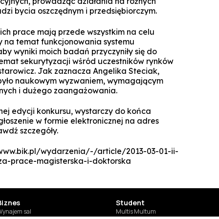
cyjnych, prowadząc działania na różnych
Technologie cyfrowe w marketingu
dzi bycia oszczędnym i przedsiębiorczym.
Manager Projektów AI
Marketing i social media
 ich prace mają przede wszystkim na celu
Lean Sigma Academy
zy na temat funkcjonowania systemu
AI w kreacji i komunikacji cyfrowej
aby wyniki moich badań przyczyniły się do
Manager Industry 4.0
 temat sekurytyzacji wśród uczestników rynków
tarowicz. Jak zaznacza Angelika Steciak,
TPM Champion - Utrzymanie ruc
cy było naukowym wyzwaniem, wymagającym
prak
znych i dużego zaangażowania.
Manager jakości i bezpieczeń
żywn
nej edycji konkursu, wystarczy do końca
zgłoszenie w formie elektronicznej na adres
Manager Planowania i Zarządz
awdź szczegóły.
Produ
//www.bik.pl/wydarzenia/-/article/2013-03-01-ii-
za-prace-magisterska-i-doktorska
Biznes
Student
SUSZI
ynajem sal
Multis Multum