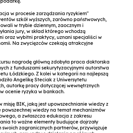
spodarkę.
Specjalista ds. Cyberbezpieczeńst
Komunikacja i psychologia w bizn
Biuro Promocji i Przedsiębior
Technologie cyfrowe w rachunkowoś
Zarządzanie zmianą dla liderów
Koło Naukowe Debat WSZiB
Konferencje WSZiB w Krakowie
Psychologia cyfrowa i komunika
Executive Cybersecurity, AI & Di
acja w procesie zarządzania ryzykiem"
Mikropoświadc
Governance in Ban
środowisku on
lwentów szkół wyższych, zarówno państwowych,
Controlling i audyt finansowy
Koło Naukowe Nowych Mediów
diowali w trybie dziennym, zaocznym i
Darmowe kur
Manager HR
Cisco Networking Academy
łania jury, w skład którego wchodzą
Rachunkowość przedsiębiors
WSZiB gra z WOŚP do końca świata i 
i oraz wybitni praktycy, uznani specjaliści w
obsługa biur rachunko
Biznes i zarządzanie
nomii. Na zwycięzców czekają atrakcyjne
Studencka Sesja Naukowa
Prawo dla managerów IT i liderów b
Zarządzanie
Konkurs Marketplace
cyfr
Informatyka stosowana
nkursu nagrodę główną zdobyła praca doktorska
Technologie informatyczne i wizuali
ych z funduszami sekurytyzacyjnymi autorstwa
Coaching
danych w bizn
Technologie informatyczne w Big Da
tu Łódzkiego. Z kolei w kategorii na najlepszą
Zapytaj WSZiB
dziło Angelikę Steciak z Uniwersytetu
Zarządzanie zasobami ludzkimi
Executive Leadership & Strategic P
Software engineering i prod
, autorkę pracy dotyczącej wewnętrznych
Management in Ban
oprogramow
w ocenie ryzyka w bankach.
Zarządzanie przedsiębiorstwem
Doradztwo podatkowe
Logistyka w przedsiębiorstwie
 w misję BIK, jaką jest upowszechnianie wiedzy z
ie powszechnej wiedzy na temat mechanizmów
sowego, a zwłaszcza edukacja z zakresu
Studia z partnerem LUQAM
nia to ważne elementy budujące dojrzały
Marketing cyfrowy
 swoich zagranicznych partnerów, przywiązuje
Automotive Quality Expert