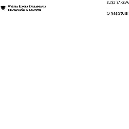
SUSZI
SAKE
We
O nas
Studi