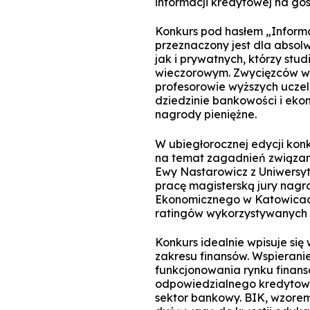
informacji kredytowej na go
Konkurs pod hasłem „Inform
przeznaczony jest dla abso
jak i prywatnych, którzy stu
wieczorowym. Zwycięzców wy
profesorowie wyższych uczeln
dziedzinie bankowości i eko
nagrody pieniężne.
W ubiegłorocznej edycji ko
na temat zagadnień związan
Ewy Nastarowicz z Uniwersyte
pracę magisterską jury nagro
Ekonomicznego w Katowicach
ratingów wykorzystywanych 
Konkurs idealnie wpisuje się
zakresu finansów. Wspieran
funkcjonowania rynku finan
odpowiedzialnego kredytowa
sektor bankowy. BIK, wzorem