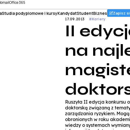
bmail
Office 365
a
Studia podyplomowe i kursy
Kandydat
Student
Biznes
Zapisz si
17.09.2013
#Kariery
II edyc
na naj
magiste
doktor
Ruszyła II edycja konkursu 
doktorską związaną z tematy
zarządzania ryzykiem. Mogą
obronionych w roku akademi
wiedzy o systemach wymiany 