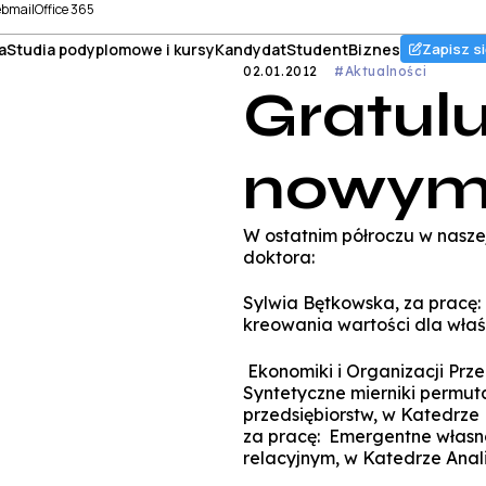
bmail
Office 365
a
Studia podyplomowe i kursy
Kandydat
Student
Biznes
Zapisz si
02.01.2012
#Aktualności
Gratul
nowym
W ostatnim półroczu w nasze
doktora:
Sylwia Bętkowska, za pracę:
kreowania wartości dla właś
Ekonomiki i Organizacji Przed
Syntetyczne mierniki permuta
przedsiębiorstw, w Katedrz
za pracę: Emergentne własno
relacyjnym, w Katedrze Ana