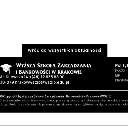
Wróć do wszystkich aktualności
Polit
RODO
BIP
Al. Kijowska 14
+(48) 12 635 68 00
Identyf
30-079 Kraków
wszib@wszib.edu.pl
© Copyright by Wyższa Szkoła Zarządzania i Bankowości w Krakowie (WSZIB)
Treści zawarte na stronie www.wszib.edu.pl oraz jej podstronach stanowią, o ile nie wskazano 
do tych treści oraz ich części: kopiowania, reprodukowania, modyfikowania, dystrybuowania, pub