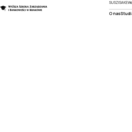
SUSZI
SAKE
We
O nas
Studi