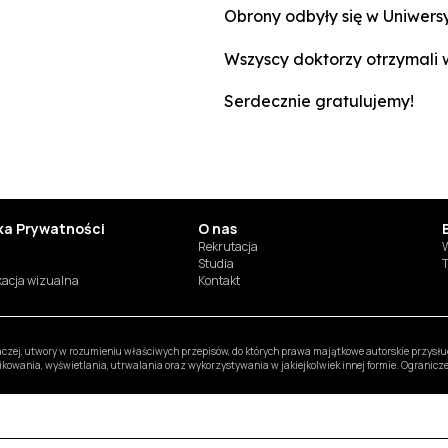
Obrony odbyły się w Uniwer
Wszyscy doktorzy otrzymali 
Serdecznie gratulujemy!
yka Prywatności
O nas
Rekrutacja
W
Studia
T
ikacja wizualna
Kontakt
inaczej, utwory w rozumieniu właściwych przepisów, do których prawa majątkowe autorskie przys
likowania, wyświetlania, utrwalania oraz wykorzystywania w jakiejkolwiek innej formie. Ogranic