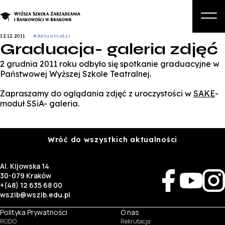
12.12.2011
#Aktualności
Graduacja- galeria zdjęć
O nas
2 grudnia 2011 roku odbyło się spotkanie graduacyjne w
Studia
Państwowej Wyższej Szkole Teatralnej.
Studia podyplomowe i kursy
Zapraszamy do oglądania zdjęć z uroczystości w
SAKE
-
moduł SSiA- galeria.
Kandydat
Student
Wróć do wszystkich aktualności
Biznes
Al. Kijowska 14
Zapisz się na studia
30-079 Kraków
+(48) 12 635 68 00
wszib@wszib.edu.pl
Polityka Prywatności
O nas
RODO
Rekrutacja