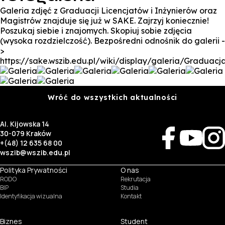
Galeria zdjęć z Graduacji Licencjatów i Inżynierów oraz
Magistrów znajduje się już w SAKE. Zajrzyj koniecznie!
Poszukaj siebie i znajomych. Skopiuj sobie zdjęcia
(wysoka rozdzielczość). Bezpośredni odnośnik do galerii -
>
https://sake.wszib.edu.pl/wiki/display/galeria/Graduacj
Wróć do wszystkich aktualności
Al. Kijowska 14
30-079 Kraków
+(48) 12 635 68 00
wszib@wszib.edu.pl
Polityka Prywatności
O nas
RODO
Rekrutacja
BIP
Studia
Identyfikacja wizualna
Kontakt
Biznes
Student