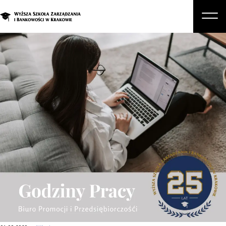
O nas
Studia
Studia podyplomowe i kursy
Kandydat
Student
Biznes
Zapisz się na studia