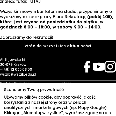
znaleźć tutaj:
TUTAJ
Wszystkim nowym kantatom na studia, przypominamy o
wydłużonym czasie pracy Biura Rekrutacji,
(pokój 105),
które jest czynne od poniedziałku do piątku, w
godzinach 8:00 – 18:00, w soboty 9:00 – 14:00
.
Zapraszamy do rekrutacji!
Wróć do wszystkich aktualności
Al. Kijowska 14
30-079 Kraków
+(48) 12 635 68 00
wszib@wszib.edu.pl
Polityka Prywatności
O nas
RODO
Rekrutacja
Szanujemy Twoją prywatność
BIP
Studia
Identyfikacja wizualna
Kontakt
Używamy plików cookie, aby poprawić jakość
korzystania z naszej strony oraz w celach
analitycznych i marketingowych (np. Mapy Google).
Biznes
Student
Klikając „Akceptuj wszystkie”, wyrażasz zgodę na ich
Wynajem sal
Multis Multum