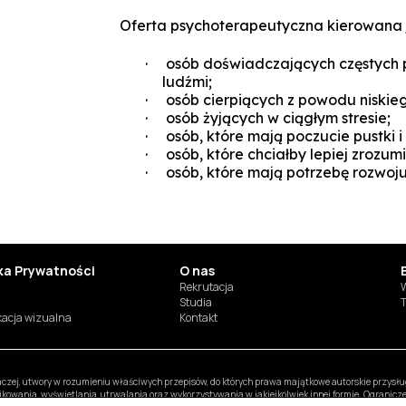
Oferta psychoterapeutyczna kierowana j
· osób doświadczających częstych p
ludźmi;
· osób cierpiących z powodu niskieg
· osób żyjących w ciągłym stresie;
· osób, które mają poczucie pustki i
· osób, które chciałby lepiej zrozum
· osób, które mają potrzebę rozwoj
yka Prywatności
O nas
Rekrutacja
W
Studia
T
ikacja wizualna
Kontakt
inaczej, utwory w rozumieniu właściwych przepisów, do których prawa majątkowe autorskie przys
likowania, wyświetlania, utrwalania oraz wykorzystywania w jakiejkolwiek innej formie. Ogranic