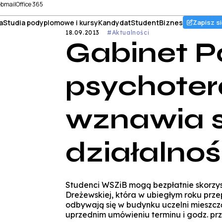
bmail
Office 365
a
Studia podyplomowe i kursy
Kandydat
Student
Biznes
Zapisz si
18.09.2013
#Aktualności
Gabinet 
psychoter
wznawia 
działalno
Studenci WSZiB mogą bezpłatnie skorzy
Dreżewskiej, która w ubiegłym roku prze
odbywają się w budynku uczelni mieszczą
uprzednim umówieniu terminu i godz. pr