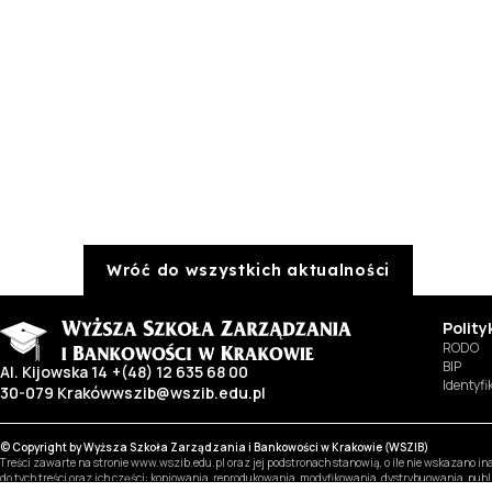
Wróć do wszystkich aktualności
Polit
RODO
BIP
Al. Kijowska 14
+(48) 12 635 68 00
Identyf
30-079 Kraków
wszib@wszib.edu.pl
© Copyright by Wyższa Szkoła Zarządzania i Bankowości w Krakowie (WSZIB)
Treści zawarte na stronie www.wszib.edu.pl oraz jej podstronach stanowią, o ile nie wskazano 
do tych treści oraz ich części: kopiowania, reprodukowania, modyfikowania, dystrybuowania, pub