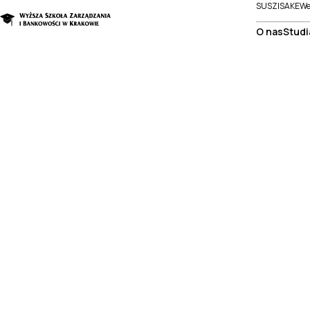
SUSZI
SAKE
We
O nas
Studi