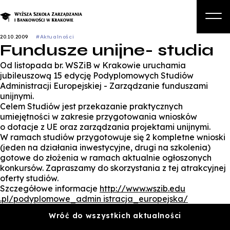
20.10.2009
#Aktualności
Fundusze unijne- studia
O nas
Od listopada br. WSZiB w Krakowie uruchamia
Studia
jubileuszową 15 edycję Podyplomowych Studiów
Administracji Europejskiej - Zarządzanie funduszami
Studia podyplomowe i kursy
unijnymi.
Celem Studiów jest przekazanie praktycznych
Kandydat
umiejętności w zakresie przygotowania wniosków
o dotacje z UE oraz zarządzania projektami unijnymi.
Student
W ramach studiów przygotowuje się 2 kompletne wnioski
(jeden na działania inwestycyjne, drugi na szkolenia)
Biznes
gotowe do złożenia w ramach aktualnie ogłoszonych
konkursów. Zapraszamy do skorzystania z tej atrakcyjnej
Zapisz się na studia
oferty studiów.
Szczegółowe informacje
http://www.wszib.edu
.pl/podyplomowe_admin istracja_europejska/
Wróć do wszystkich aktualności