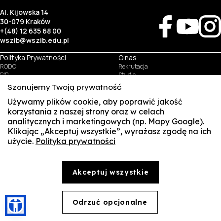
Al. Kijowska 14
30-079 Kraków
+(48) 12 635 68 00
wszib@wszib.edu.pl
Polityka Prywatności
O nas
RODO
Rekrutacja
BIP
Studia
Identyfikacja wizualna
Kontakt
Szanujemy Twoją prywatność
Używamy plików cookie, aby poprawić jakość
Biznes
Student
korzystania z naszej strony oraz w celach
Wynajem sal
Multis Multum
analitycznych i marketingowych (np. Mapy Google).
Targi pracy
Biblioteka
Klikając „Akceptuj wszystkie”, wyrażasz zgodę na ich
Samorząd
użycie.
Polityka prywatności
SUSZI
© Copyright by Wyższa Szkoła Zarządzania i Bankowości w Krakowie (WSZIB)
Treści zawarte na stronie www.wszib.edu.pl oraz jej podstronach stanowią, o ile nie wskazano
SAKE
inaczej, utwory w rozumieniu właściwych przepisów, do których prawa majątkowe autorskie
przysługują WSZIB. Bez uprzedniej zgody WSZIB zabrania się w stosunku do tych treści oraz ich
Akceptuj wszystkie
części: kopiowania, reprodukowania, modyfikowania, dystrybuowania, publikowania,
Webmail
wyświetlania, utrwalania oraz wykorzystywania w jakiejkolwiek innej formie. Ograniczenia
powyższe nie dotyczą dozwolonego użytku osobistego.
Office 365
Odrzuć opcjonalne
🍪